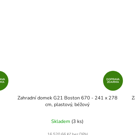
AVA
DOPRAVA
RMA
ZDARMA
Zahradní domek G21 Boston 670 - 241 x 278
Z
cm, plastový, béžový
Skladem
(3 ks)
16 520,66 Kč bez DPH