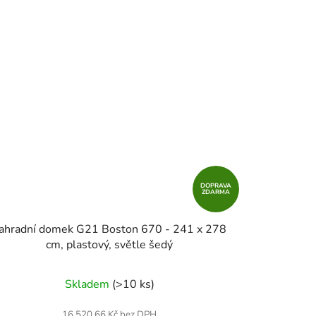
DOPRAVA
ZDARMA
ahradní domek G21 Boston 670 - 241 x 278
cm, plastový, světle šedý
Skladem
(>10 ks)
16 520,66 Kč bez DPH