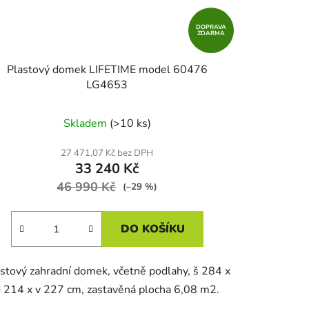
DOPRAVA
ZDARMA
Plastový domek LIFETIME model 60476
LG4653
Skladem
(>10 ks)
27 471,07 Kč bez DPH
33 240 Kč
46 990 Kč
(–29 %)
DO KOŠÍKU
stový zahradní domek, včetně podlahy, š 284 x
 214 x v 227 cm, zastavěná plocha 6,08 m2.