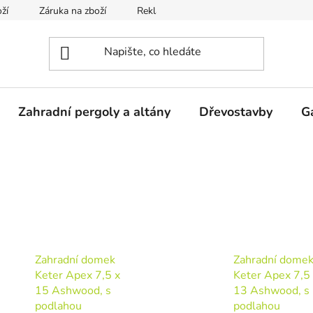
ží
Záruka na zboží
Reklamace
Odstoupení od smlou
Zahradní pergoly a altány
Dřevostavby
G
Zahradní domek
Zahradní dome
Keter Apex 7,5 x
Keter Apex 7,5
15 Ashwood, s
13 Ashwood, s
podlahou
podlahou