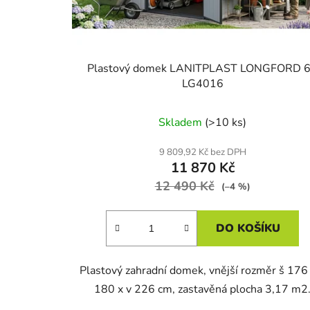
d
u
k
t
Plastový domek LANITPLAST LONGFORD 
ů
LG4016
Skladem
(>10 ks)
9 809,92 Kč bez DPH
11 870 Kč
12 490 Kč
(–4 %)
DO KOŠÍKU
Plastový zahradní domek, vnější rozměr š 176 
180 x v 226 cm, zastavěná plocha 3,17 m2