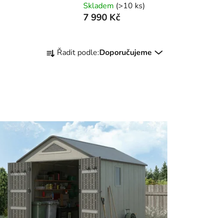
Skladem
(>10 ks)
7 990 Kč
Ř
Řadit podle:
Doporučujeme
a
z
e
n
í
p
r
o
d
u
k
t
ů