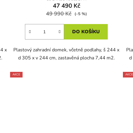
47 490 Kč
49 990 Kč
(–5 %)
DO KOŠÍKU
54 x
Plastový zahradní domek, včetně podlahy, š 244 x
Pla
2.
d 305 x v 244 cm, zastavěná plocha 7,44 m2.
d
AKCE
AKCE