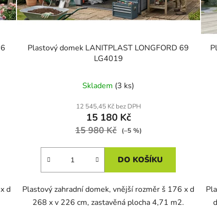
66
Plastový domek LANITPLAST LONGFORD 69
P
LG4019
Skladem
(3 ks)
12 545,45 Kč bez DPH
15 180 Kč
15 980 Kč
(–5 %)
DO KOŠÍKU
x d
Plastový zahradní domek, vnější rozměr š 176 x d
Pla
.
268 x v 226 cm, zastavěná plocha 4,71 m2.
d