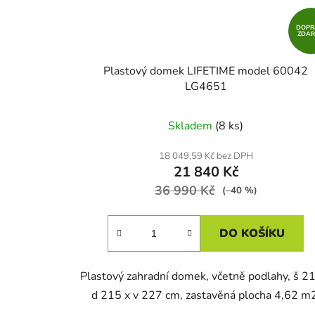
DOPR
ZDA
Plastový domek LIFETIME model 60042
LG4651
Skladem
(8 ks)
18 049,59 Kč bez DPH
21 840 Kč
36 990 Kč
(–40 %)
DO KOŠÍKU
Plastový zahradní domek, včetně podlahy, š 2
d 215 x v 227 cm, zastavěná plocha 4,62 m