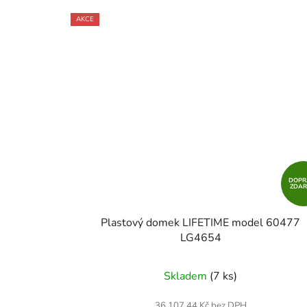
AKCE
DOPR
ZDA
Plastový domek LIFETIME model 60477
LG4654
Skladem
(7 ks)
36 107,44 Kč bez DPH