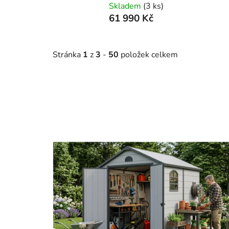
Skladem
(3 ks)
61 990 Kč
Stránka
1
z
3
-
50
položek celkem
V
ý
p
i
s
p
r
o