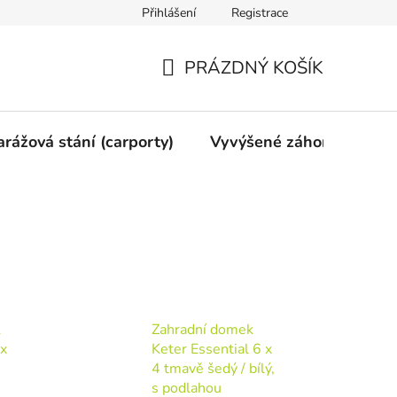
Přihlášení
Registrace
vy
Mimosoudní vyrovnání
Obchodní podmínky
Ochran
PRÁZDNÝ KOŠÍK
NÁKUPNÍ
KOŠÍK
arážová stání (carporty)
Vyvýšené záhony
Gri
k
Zahradní domek
 x
Keter Essential 6 x
4 tmavě šedý / bílý,
s podlahou