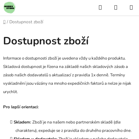
Přejít
Hledat
NÁKUP
na
KOŠÍK
obsah
Domů
/
Dostupnost zboží
Dostupnost zboží
Informace o dostupnosti zboží je uvedena vždy u každého produktu.
Skladová dostupnost je řízena na základě našich skladových zásob a
zásob našich dodavatelů s aktualizací z pravidla 1x denně. Termíny
vyskladnění jsou vázány na mnoho expedičních faktorů a nelze je nijak
urychlit.
Pro lepší orientaci:
Skladem:
Zboží je na našem nebo partnerském skladě (dle
charakteru), expeduje se z pravidla do druhého pracovního dne.
Skladem u dodavatele:
Zboží je skladem u našeho dodavatele,