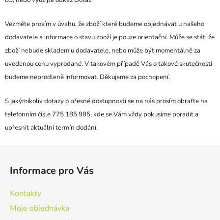
Vezměte prosím v úvahu, že zboží které budeme objednávat u našeho
dodavatele a informace o stavu zboží je pouze orientační. Může se stát, že
zboží nebude skladem u dodavatele, nebo může být momentálně za
uvedenou cenu vyprodané. V takovém případě Vás o takové skutečnosti
budeme neprodleně informovat. Děkujeme za pochopení.
S jakýmikoliv dotazy o přesné dostupnosti se na nás prosím obraťte na
telefonním čísle 775 185 985, kde se Vám vždy pokusíme poradit a
upřesnit aktuální termín dodání.
Z
á
Informace pro Vás
p
a
Kontakty
t
Moje objednávka
í