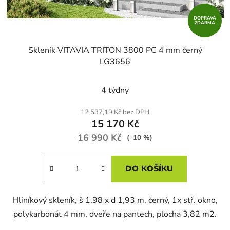
k
t
DOPRAVA
ZDARMA
ů
Skleník VITAVIA TRITON 3800 PC 4 mm černý
LG3656
4 týdny
12 537,19 Kč bez DPH
15 170 Kč
16 990 Kč
(–10 %)
DO KOŠÍKU
Hliníkový skleník, š 1,98 x d 1,93 m, černý, 1x stř. okno,
polykarbonát 4 mm, dveře na pantech, plocha 3,82 m2.