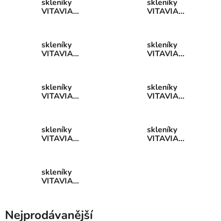
skleníky
skleníky
VITAVIA
VITAVIA
TRITON PC 4
TRITON PC 4
mm, stříbrný
mm, zelený
skleníky
skleníky
VITAVIA
VITAVIA
TRITON PC 4
TRITON PC 6
mm, černý
mm, stříbrný
skleníky
skleníky
VITAVIA
VITAVIA
TRITON PC 6
TRITON PC 6
mm, zelený
mm, černý
skleníky
skleníky
VITAVIA
VITAVIA
TRITON čiré
TRITON čiré
skle 3 mm,
sklo 3 mm,
stříbrný
zelený
skleníky
VITAVIA
TRITON čiré
sklo 3 mm,
černý
Nejprodávanější