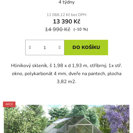
4 týdny
11 066,12 Kč bez DPH
13 390 Kč
14 990 Kč
(–10 %)
DO KOŠÍKU
Hliníkový skleník, š 1,98 x d 1,93 m, stříbrný, 1x stř.
okno, polykarbonát 4 mm, dveře na pantech, plocha
3,82 m2.
AKCE