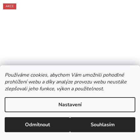
AKCE
Používáme cookies, abychom Vám umožnili pohodlné
prohlížení webu a díky analýze provozu webu neustále
zlepšovali jeho funkce, výkon a použitelnost.
DOPRAVA
ZDARMA
Nastavení
Skleník VITAVIA TRITON 7500 PC 4 mm stříbrný
LG3694
Odmítnout
Souhlasím
Skladem
(4 ks)