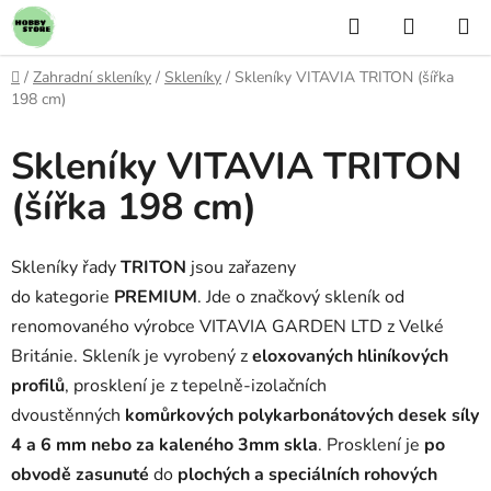
Přejít
Hledat
NÁKUP
na
KOŠÍK
obsah
Domů
/
Zahradní skleníky
/
Skleníky
/
Skleníky VITAVIA TRITON (šířka
198 cm)
Skleníky VITAVIA TRITON
(šířka 198 cm)
Skleníky řady
TRITON
jsou zařazeny
do kategorie
PREMIUM
. Jde o značkový skleník od
renomovaného výrobce VITAVIA GARDEN LTD z Velké
Británie. Skleník je vyrobený z
eloxovaných hliníkových
profilů
, prosklení je z tepelně-izolačních
dvoustěnných
komůrkových polykarbonátových desek síly
4 a 6 mm nebo za kaleného 3mm skla
. Prosklení je
po
obvodě zasunuté
do
plochých a speciálních rohových