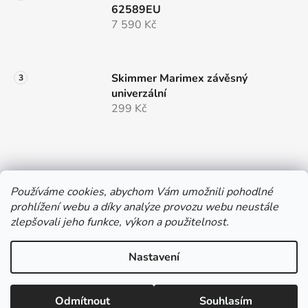
62589EU
7 590 Kč
Skimmer Marimex závěsný
univerzální
299 Kč
Používáme cookies, abychom Vám umožnili pohodlné
prohlížení webu a díky analýze provozu webu neustále
e-shop provozuje
zlepšovali jeho funkce, výkon a použitelnost.
Nastavení
Vytvořil Shoptet
Odmítnout
Souhlasím
Copyright 2026
Hobbystore.cz
. Všechna práva