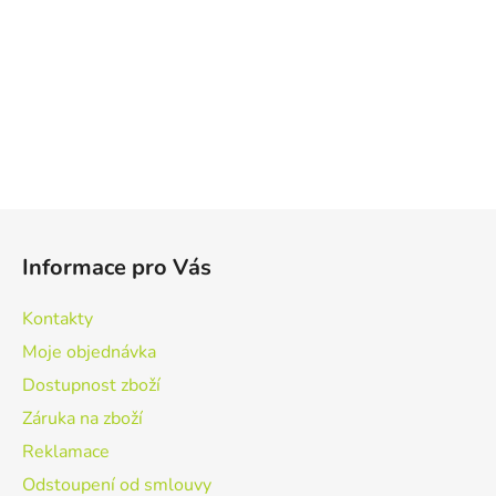
Z
á
Informace pro Vás
p
a
Kontakty
t
Moje objednávka
í
Dostupnost zboží
Záruka na zboží
Reklamace
Odstoupení od smlouvy