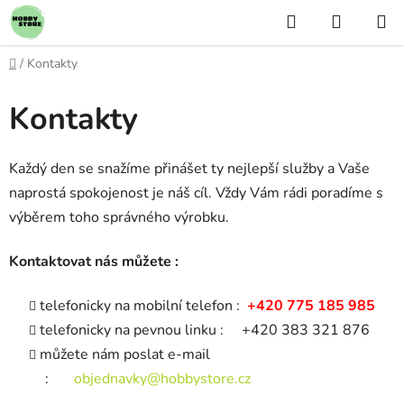
Přejít
Hledat
NÁKUP
na
KOŠÍK
obsah
Domů
/
Kontakty
Kontakty
Každý den se snažíme přinášet ty nejlepší služby a Vaše
naprostá spokojenost je náš cíl. Vždy Vám rádi poradíme s
výběrem toho správného výrobku.
Kontaktovat nás můžete :
telefonicky na mobilní telefon :
+420 775 185 985
telefonicky na pevnou linku : +420 383 321 876
můžete nám poslat e-mail
:
objednavky@hobbystore.cz