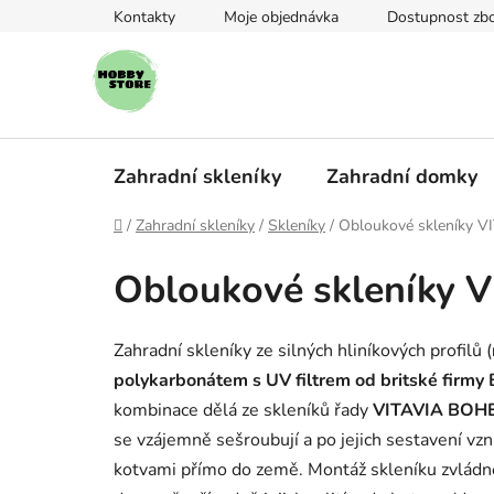
Přejít
Kontakty
Moje objednávka
Dostupnost zbo
na
obsah
Zahradní skleníky
Zahradní domky
Domů
/
Zahradní skleníky
/
Skleníky
/
Obloukové skleníky V
Obloukové skleníky V
Zahradní skleníky ze silných hliníkových profilů (
polykarbonátem s UV filtrem od britské fir
kombinace dělá ze skleníků řady
VITAVIA BOH
se vzájemně sešroubují a po jejich sestavení vz
kotvami přímo do země. Montáž skleníku zvládn