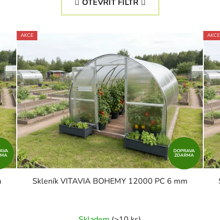
OTEVŘÍT FILTR
AKCE
AKCE
AVA
DOPRAVA
RMA
ZDARMA
m
Skleník VITAVIA BOHEMY 12000 PC 6 mm
Skladem
(>10 ks)