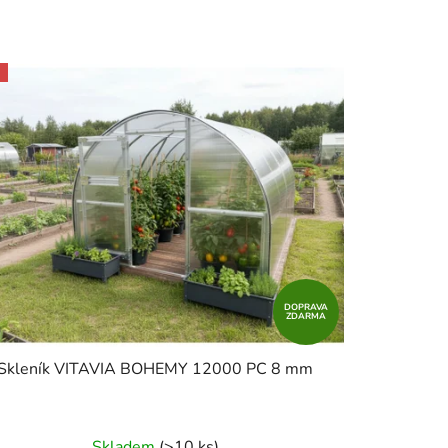
n
í
p
r
o
d
u
k
t
ů
DOPRAVA
ZDARMA
Skleník VITAVIA BOHEMY 12000 PC 8 mm
Skladem
(>10 ks)