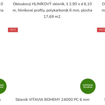
10
Obloukový HLINÍKOVÝ skleník, š 2,90 x d 6,10
O
ha
m, hliníkové profily, polykarbonát 6 mm, plocha
m
17,69 m2.
AKCE
AKCE
AVA
DOPRAVA
RMA
ZDARMA
m
Skleník VITAVIA BOHEMY 24000 PC 6 mm