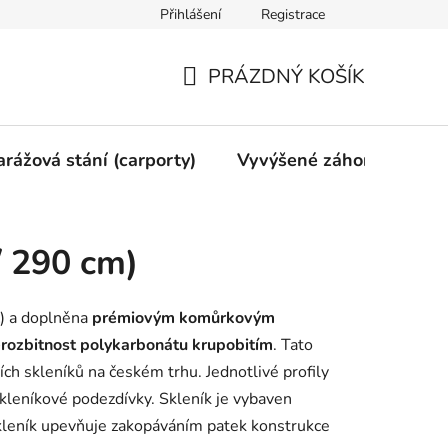
Přihlášení
Registrace
vy
Mimosoudní vyrovnání
Obchodní podmínky
Ochran
PRÁZDNÝ KOŠÍK
NÁKUPNÍ
KOŠÍK
arážová stání (carporty)
Vyvýšené záhony
Gri
/ 290 cm)
) a doplněna
prémiovým komůrkovým
erozbitnost polykarbonátu krupobitím
. Tato
ch skleníků na českém trhu. Jednotlivé profily
skleníkové podezdívky. Skleník je vybaven
kleník upevňuje zakopáváním patek konstrukce