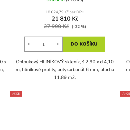
18 024,79 Kč bez DPH
21 810 Kč
27 990 Kč
(–22 %)
DO KOŠÍKU
0 x
Obloukový HLINÍKOVÝ skleník, š 2,90 x d 4,10
O
m,
m, hliníkové profily, polykarbonát 6 mm, plocha
m
11,89 m2.
AKCE
AKCE