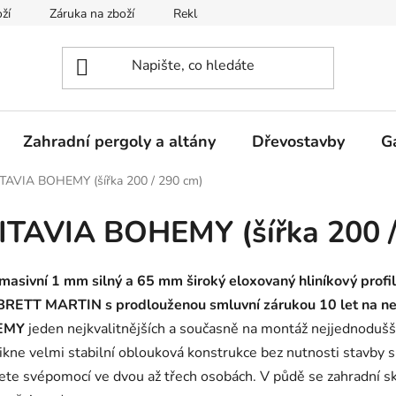
ží
Záruka na zboží
Reklamace
Odstoupení od smlou
Zahradní pergoly a altány
Dřevostavby
G
ITAVIA BOHEMY (šířka 200 / 290 cm)
ITAVIA BOHEMY (šířka 200 
masivní 1 mm silný a 65 mm široký eloxovaný hliníkový profil
my BRETT MARTIN
s prodlouženou smluvní zárukou 10 let na n
EMY
jeden nejkvalitnějších a současně na montáž nejjednodušší
nikne velmi stabilní oblouková konstrukce bez nutnosti stavby 
ete svépomocí ve dvou až třech osobách. V půdě se zahradní s