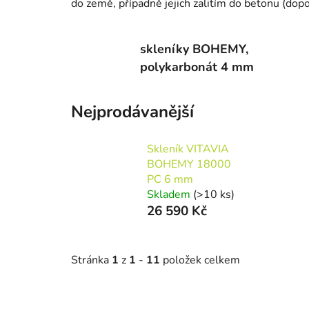
do země, případně jejich zalitím do betonu (dop
skleníky BOHEMY,
polykarbonát 4 mm
Nejprodávanější
Skleník VITAVIA
BOHEMY 18000
PC 6 mm
Skladem
(>10 ks)
26 590 Kč
Stránka
1
z
1
-
11
položek celkem