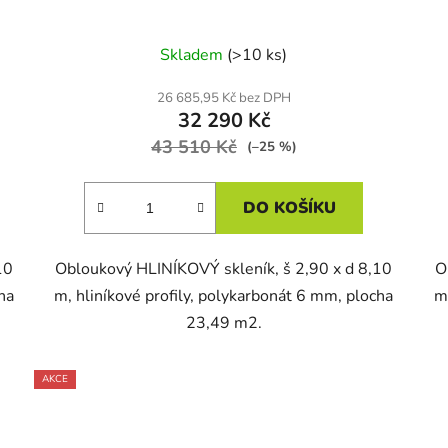
Skladem
(>10 ks)
26 685,95 Kč bez DPH
32 290 Kč
43 510 Kč
(–25 %)
DO KOŠÍKU
10
Obloukový HLINÍKOVÝ skleník, š 2,90 x d 8,10
O
ha
m, hliníkové profily, polykarbonát 6 mm, plocha
m
23,49 m2.
AKCE