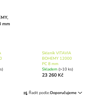
EMY,
 8 mm
A
Skleník VITAVIA
0
BOHEMY 12000
PC 8 mm
s)
Skladem
(>10 ks)
23 260 Kč
Ř
Řadit podle:
Doporučujeme
a
z
e