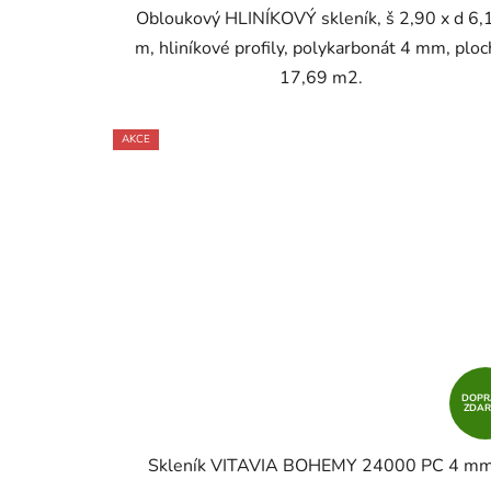
Obloukový HLINÍKOVÝ skleník, š 2,90 x d 6,
m, hliníkové profily, polykarbonát 4 mm, ploc
17,69 m2.
AKCE
DOPR
ZDA
Skleník VITAVIA BOHEMY 24000 PC 4 m