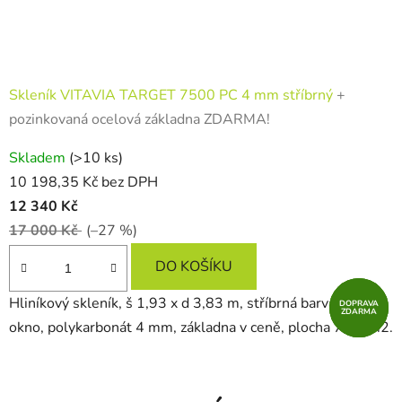
Skleník VITAVIA TARGET 7500 PC 4 mm stříbrný
+
pozinkovaná ocelová základna ZDARMA!
Skladem
(>10 ks)
10 198,35 Kč bez DPH
12 340 Kč
17 000 Kč
(–27 %)
DO KOŠÍKU
Hliníkový skleník, š 1,93 x d 3,83 m, stříbrná barva, 2x stř.
DOPRAVA
DOPRAVA
DOPRAVA
ZDARMA
ZDARMA
ZDARMA
okno, polykarbonát 4 mm, základna v ceně, plocha 7,39 m2.