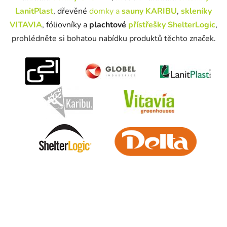
LanitPlas
t
, dřevěné
domky a
sauny KARIBU
,
skleníky
VITAVIA
, fóliovníky a
plachtové
přístřešky ShelterLogic
,
prohlédněte si bohatou nabídku produktů těchto značek.