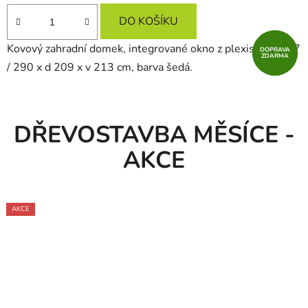
DO KOŠÍKU
Kovový zahradní domek, integrované okno z plexiskla š 497
DOPRAVA
DOPRAVA
ZDARMA
ZDARMA
/ 290 x d 209 x v 213 cm, barva šedá.
DŘEVOSTAVBA MĚSÍCE -
AKCE
TIP
AKCE
AKCE