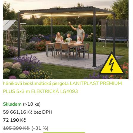
hliníková bioklimatická pergola LANITPLAST PREMIUM
PLUS 5x3 m ELEKTRICKÁ LG4093
Skladem
(>10 ks)
59 661,16 Kč bez DPH
72 190 Kč
105 390 Kč
(–31 %)