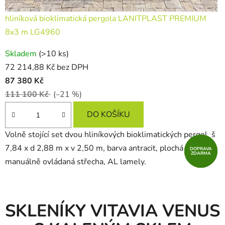
hliníková bioklimatická pergola LANITPLAST PREMIUM
8x3 m LG4960
Skladem
(>10 ks)
72 214,88 Kč bez DPH
87 380 Kč
111 100 Kč
(–21 %)
DO KOŠÍKU
Volně stojící set dvou hliníkových bioklimatických pergol, š
7,84 x d 2,88 m x v 2,50 m, barva antracit, plochá
DOPRAVA
DOPRAVA
DOPRAVA
ZDARMA
ZDARMA
ZDARMA
manuálně ovládaná střecha, AL lamely.
SKLENÍKY VITAVIA VENUS