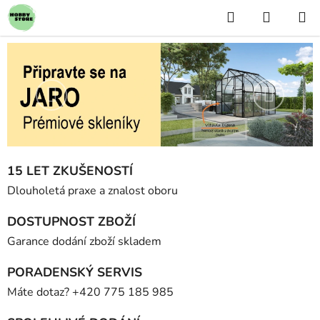
Přejít
Hledat
NÁKUP
na
KOŠÍK
obsah
.
Předchozí
Následuj
15 LET ZKUŠENOSTÍ
Dlouholetá praxe a znalost oboru
DOSTUPNOST ZBOŽÍ
Garance dodání zboží skladem
PORADENSKÝ SERVIS
Máte dotaz? +420 775 185 985