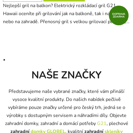
Nejlepší gril na balkon? Elektrický rozkládací gril G21
Hawaii oceníte při grilování jak na balkoně, tak i na terase
DOPRAVA
DOPRAVA
ZDARMA
ZDARMA
nebo na zahradě. Přenosný gril s velkou grilovací plochou,...
.
NAŠE ZNAČKY
Představujeme naše vybrané značky, které vám přináší
vysoce kvalitní produkty. Do našich nabídek pečlivě
vybíráme pouze značky určené pro český trh, jedná se o
výrobky s dostupným servisem a náhradími díly. Objevte
zahradní domky, zahradní a domácí potřeby
G21
, plechové
zahradní
domky GLOBEL
, kvalitní
zahradní
skleníky