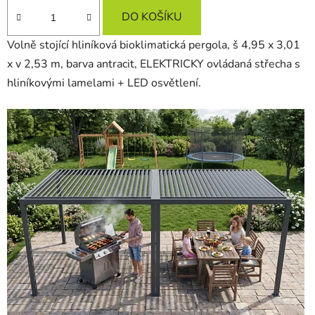
DO KOŠÍKU
Volně stojící hliníková bioklimatická pergola, š 4,95 x 3,01
x v 2,53 m, barva antracit, ELEKTRICKY ovládaná střecha s
hliníkovými lamelami + LED osvětlení.