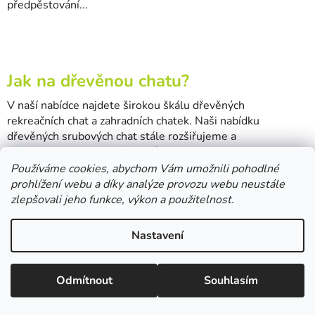
předpěstování...
Jak na dřevěnou chatu?
V naší nabídce najdete širokou škálu dřevěných
rekreačních chat a zahradních chatek. Naši nabídku
dřevěných srubových chat stále rozšiřujeme a
optimalizujeme dle požadavků...
Používáme cookies, abychom Vám umožnili pohodlné
prohlížení webu a díky analýze provozu webu neustále
zlepšovali jeho funkce, výkon a použitelnost.
Proč koupit skleník u nás?
Nastavení
10+1 důvod proč koupit skleník v Hobbystore.cz Jsme
obchodní firma s vlastní kamennou prodejnou s hobby
Odmítnout
Souhlasím
potřebami, s více než 10ti letou historií a můžete se na nás
kdykoliv...