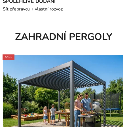
SPOLEHLIVÉ DODÁNÍ
Síť přepravců + vlastní rozvoz
ZAHRADNÍ PERGOLY
AKCE
AKCE
AKCE