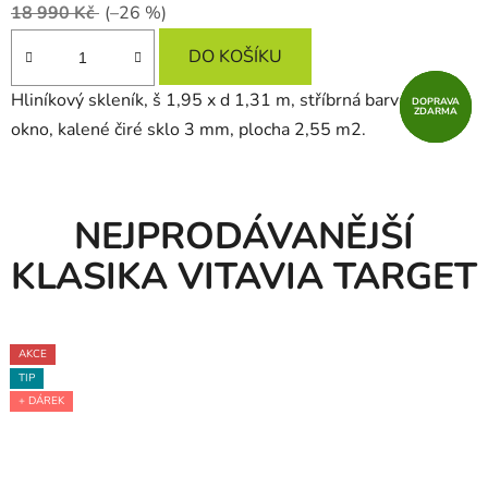
18 990 Kč
(–26 %)
DO KOŠÍKU
Hliníkový skleník, š 1,95 x d 1,31 m, stříbrná barva, 1x stř.
DOPRAVA
DOPRAVA
DOPRAVA
ZDARMA
ZDARMA
ZDARMA
okno, kalené čiré sklo 3 mm, plocha 2,55 m2.
NEJPRODÁVANĚJŠÍ
KLASIKA VITAVIA TARGET
AKCE
AKCE
AKCE
TIP
TIP
TIP
+ DÁREK
+ DÁREK
+ DÁREK