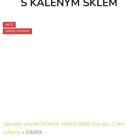
S KALENÝM SKLEM
AKCE
AKCE
AKCE
DÁREK ZDARMA
DÁREK ZDARMA
Zahradní skleník VITAVIA VENUS 5000 čiré sklo 3 mm
stříbrný
+ DÁREK