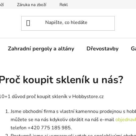
ží
Záruka na zboží
Reklamace
Odstoupení od smlou
Zahradní pergoly a altány
Dřevostavby
G
Proč koupit skleník u nás?
10+1 důvod proč koupit skleník v Hobbystore.cz
Jsme obchodní firma s vlastní kamennou prodejnou s hobby 
můžete se na nás kdykoliv obrátit na náš e-mail
objednav
telefon +420 775 185 985.
Postupně jsme si vypracovali vztah se spolehlivými obch