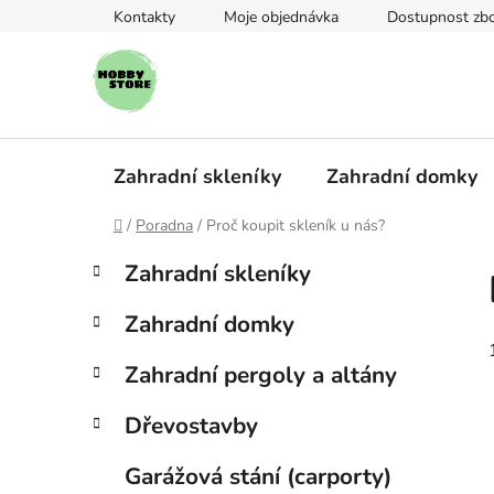
Přejít
Kontakty
Moje objednávka
Dostupnost zbo
na
obsah
Zahradní skleníky
Zahradní domky
Domů
/
Poradna
/
Proč koupit skleník u nás?
P
K
Přeskočit
Zahradní skleníky
a
kategorie
o
t
s
Zahradní domky
e
t
g
r
Zahradní pergoly a altány
o
a
r
Dřevostavby
i
n
e
n
Garážová stání (carporty)
í