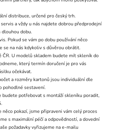
iální distribuce, určené pro český trh.
servis a vždy u nás najdete dobrou předprodejní
m dlouhou dobu.
vis. Pokud se vám po dobu používání něco
 se na nás kdykoliv s důvěrou obrátit.
lé ČR. U modelů skladem budete mít skleník do
odneme, který termín doručení je pro vás
ásilku očekávat.
očet a rozměry kartonů jsou individuální dle
o pohodlné sestavení.
 budete potřebovat s montáží skleníku poradit,
5.
 něco pokazí, jsme připraveni vám celý proces
jeme s maximální péčí a odpovědností, a dovední
aše požadavky vyřizujeme na e-mailu