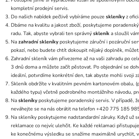
kompletní prodejní servis.
Do našich nabídek pečlivě vybíráme pouze
skleníky
z ofic
Dbáme na kvalitu a jakost zboží, poskytujeme poradenský 
radu. Tak, abyste vybrali ten správný
skleník
a sloužil vá
Na
zahradní skleníky
poskytujeme záruční i pozáruční ser
pokazí, nebo budete chtít dokoupit nějaký doplněk, můžete
Zahradní skleník vám přivezeme až na vaši zahradu po ce
3 dnů doma a můžete začít pěstovat. Po objednání se doh
ideální, potvrdíme konkrétní den, tak abyste mohli svoji z
Skleník obdržíte v kvalitním pevném kartonovém obalu, (p
každého typu) včetně podrobného montážního návodu, pr
Na
skleníky
poskytujeme poradenský servis. V případě, že
neváhejte se na nás obrátit na telefon +420 775 185 98
Na skleníky poskytujeme nadstandardní záruky. Když už se
reklamace co nejvíc ulehčit. Ke každé reklamaci přistupu
ke konečnému výsledku se snažíme maximálně urychlit, v