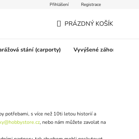
Přihlášení
Registrace
vy
Mimosoudní vyrovnání
Obchodní podmínky
Ochran
PRÁZDNÝ KOŠÍK
NÁKUPNÍ
KOŠÍK
arážová stání (carporty)
Vyvýšené záhony
Gri
potřebami, s více než 10ti letou historií a
ky@hobbystore.cz
, nebo nám můžete zavolat na
odními partnery, tak abychom mohli poskytovat