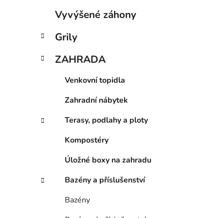
p
Vyvýšené záhony
a
n
Grily
e
ZAHRADA
l
Venkovní topidla
Zahradní nábytek
Terasy, podlahy a ploty
Kompostéry
Úložné boxy na zahradu
Bazény a příslušenství
Bazény