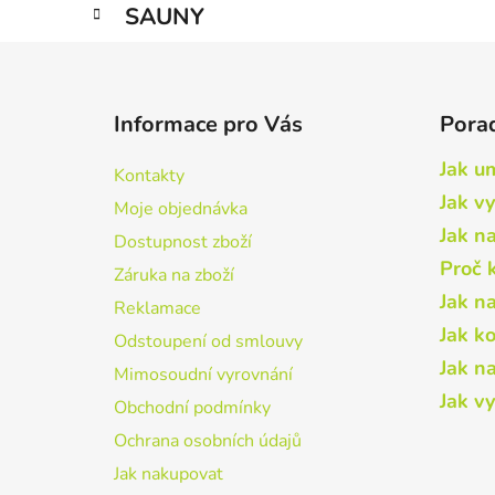
SAUNY
Z
á
Informace pro Vás
Pora
p
a
Jak um
Kontakty
t
Jak vy
Moje objednávka
í
Jak n
Dostupnost zboží
Proč 
Záruka na zboží
Jak n
Reklamace
Jak k
Odstoupení od smlouvy
Jak n
Mimosoudní vyrovnání
Jak v
Obchodní podmínky
Ochrana osobních údajů
Jak nakupovat