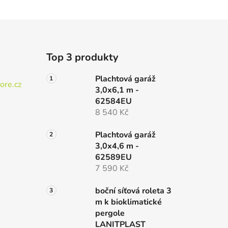
Top 3 produkty
Plachtová garáž
ore.cz
3,0x6,1 m -
62584EU
8 540 Kč
Plachtová garáž
3,0x4,6 m -
62589EU
7 590 Kč
boční síťová roleta 3
m k bioklimatické
pergole
LANITPLAST