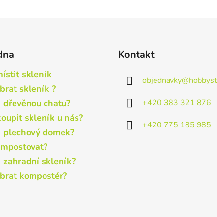
dna
Kontakt
ístit skleník
objednavky
@
hobbyst
brat skleník ?
+420 383 321 876
a dřevěnou chatu?
koupit skleník u nás?
+420 775 185 985
a plechový domek?
ompostovat?
a zahradní skleník?
ybrat kompostér?