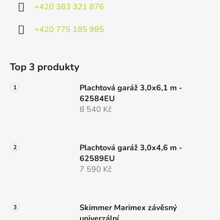
+420 383 321 876
+420 775 185 985
Top 3 produkty
Plachtová garáž 3,0x6,1 m -
62584EU
8 540 Kč
Plachtová garáž 3,0x4,6 m -
62589EU
7 590 Kč
Skimmer Marimex závěsný
univerzální