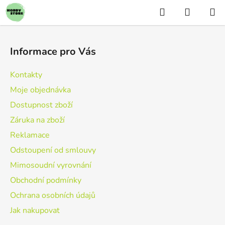
Přejít
Hledat
NÁKUP
na
KOŠÍK
obsah
Z
á
Informace pro Vás
p
a
Kontakty
t
Moje objednávka
í
Dostupnost zboží
Záruka na zboží
Reklamace
Odstoupení od smlouvy
Mimosoudní vyrovnání
Obchodní podmínky
Ochrana osobních údajů
Jak nakupovat