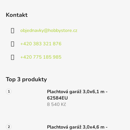
Kontakt
objednavky
@
hobbystore.cz
+420 383 321 876
+420 775 185 985
Top 3 produkty
Plachtová garáž 3,0x6,1 m -
62584EU
8 540 Kč
Plachtová garáž 3,0x4,6 m -