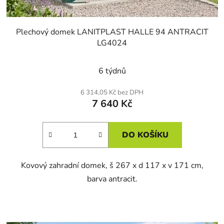
Plechový domek LANITPLAST HALLE 94 ANTRACIT
LG4024
6 týdnů
6 314,05 Kč bez DPH
7 640 Kč
DO KOŠÍKU
Kovový zahradní domek, š 267 x d 117 x v 171 cm,
barva antracit.