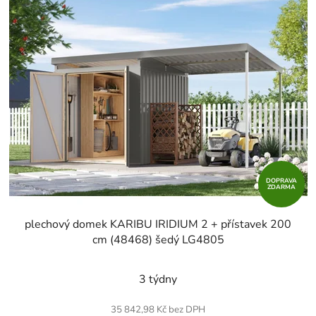
DOPRAVA
ZDARMA
plechový domek KARIBU IRIDIUM 2 + přístavek 200
cm (48468) šedý LG4805
3 týdny
35 842,98 Kč bez DPH