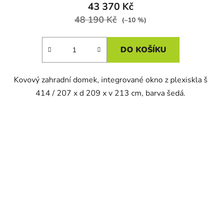
43 370 Kč
48 190 Kč
(–10 %)
DO KOŠÍKU
Kovový zahradní domek, integrované okno z plexiskla š
414 / 207 x d 209 x v 213 cm, barva šedá.