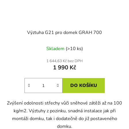
Výztuha G21 pro domek GRAH 700
Skladem
(>10 ks)
1 644,63 Kč bez DPH
1 990 Kč
DO KOŠÍKU
Zvýšení odolnosti střechy vůči sněhové zátěži až na 100
kg/m2. Výztuhy z pozinku, snadná instalace jak při
montáži domku, tak i dodatečně do již postaveného
domku.