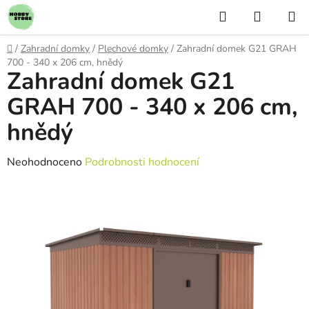
Přejít
Hledat
NÁKUP
na
KOŠÍK
obsah
Domů
/
Zahradní domky
/
Plechové domky
/
Zahradní domek G21 GRAH
700 - 340 x 206 cm, hnědý
Zahradní domek G21
GRAH 700 - 340 x 206 cm,
hnědý
Průměrné
Neohodnoceno
Podrobnosti hodnocení
hodnocení
produktu
je
0,0
z
5
hvězdiček.