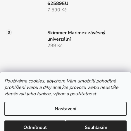
62589EU
7 590 Kč
Skimmer Marimex závěsný
univerzální
299 Kč
Používáme cookies, abychom Vám umožnili pohodlné
prohlížení webu a díky analýze provozu webu neustále
e-shop provozuje
zlepšovali jeho funkce, výkon a použitelnost.
Nastavení
Vytvořil Shoptet
Odmítnout
Souhlasím
Copyright 2026
Hobbystore.cz
. Všechna práva