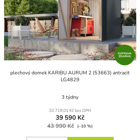
DOPRAVA
ZDARMA
plechový domek KARIBU AURUM 2 (53663) antracit
LG4829
3 týdny
32 719,01 Kč bez DPH
39 590 Kč
43 990 Kč
(–10 %)