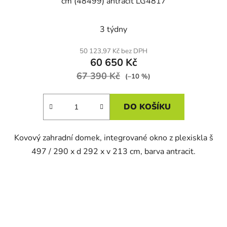
cm (48499) antracit LG4817
3 týdny
50 123,97 Kč bez DPH
60 650 Kč
67 390 Kč
(–10 %)
DO KOŠÍKU
Kovový zahradní domek, integrované okno z plexiskla š
497 / 290 x d 292 x v 213 cm, barva antracit.