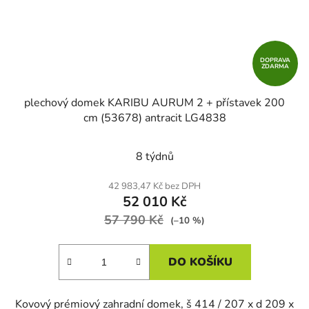
DOPRAVA
ZDARMA
plechový domek KARIBU AURUM 2 + přístavek 200
cm (53678) antracit LG4838
8 týdnů
42 983,47 Kč bez DPH
52 010 Kč
57 790 Kč
(–10 %)
DO KOŠÍKU
Kovový prémiový zahradní domek, š 414 / 207 x d 209 x