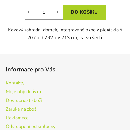
DO KOŠÍKU
Kovový zahradní domek, integrované okno z plexiskla š
207 x d 292 x v 213 cm, barva šedá.
Z
á
Informace pro Vás
p
a
Kontakty
t
Moje objednávka
í
Dostupnost zboží
Záruka na zboží
Reklamace
Odstoupení od smlouvy