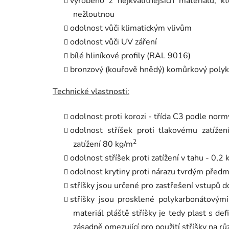
vyrobeno z nejkvalitnějších materiálů, 
nežloutnou
odolnost vůči klimatickým vlivům
odolnost vůči UV záření
bílé hliníkové profily (RAL 9016)
bronzový (kouřově hnědý) komůrkový poly
Technické vlastnosti:
odolnost proti korozi - třída C3 podle no
odolnost stříšek proti tlakovému zatíže
2
zatížení 80 kg/m
odolnost stříšek proti zatížení v tahu - 0,2 
odolnost krytiny proti nárazu tvrdým předmě
stříšky jsou určené pro zastřešení vstupů 
stříšky jsou prosklené polykarbonátovým
materiál pláště stříšky je tedy plast s d
zásadně omezující pro použití stříšky na r