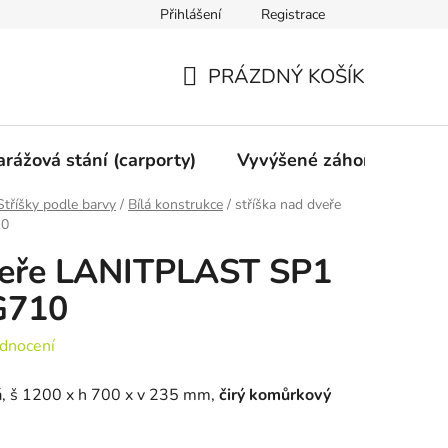
Přihlášení
Registrace
vy
Mimosoudní vyrovnání
Obchodní podmínky
Ochran
PRÁZDNÝ KOŠÍK
NÁKUPNÍ
KOŠÍK
arážová stání (carporty)
Vyvýšené záhony
Gri
Stříšky podle barvy
/
Bílá konstrukce
/
stříška nad dveře
10
dveře LANITPLAST SP1
G710
dnocení
lá, š 1200 x h 700 x v 235 mm,
čirý komůrkový