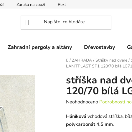
ží
Záruka na zboží
Reklamace
Odstoupení od smlou
Zahradní pergoly a altány
Dřevostavby
G
Domů
/
ZAHRADA
/
Stříšky nad dveře
/
LANITPLAST SP1 120/70 bílá LG7
stříška nad 
120/70 bílá L
Průměrné
Neohodnoceno
Podrobnosti ho
hodnocení
Hliníková
vchodová stříška, bí
produktu
polykarbonát 4,5 mm
.
je