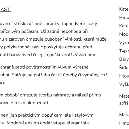
Kate
LAST:
Hmo
 dveřní stříška účinně chrání vstupní dveře i celý
Kate
příznivým počasím. Už žádné nepohodlí při
Mode
chu a zároveň omezuje působení vlhkosti, která může
Výro
ý polykarbonát navíc poskytuje ochranu před
Typ 
utí barvy dveří či jejich poškození UV zářením.
Barv
ochraně proti povětrnostním vlivům výrazně
Šířka
rubní. Snižuje se potřeba časté údržby či výměny, což
Hlou
oru.
Výšk
ím období omezuje tvorbu námrazy a náledí přímo
Mate
ižuje riziko uklouznutí.
stříš
Mate
a není jen praktickým doplňkem, ale i stylovým
u. Moderní design dodá vstupu elegantní a
Hmo