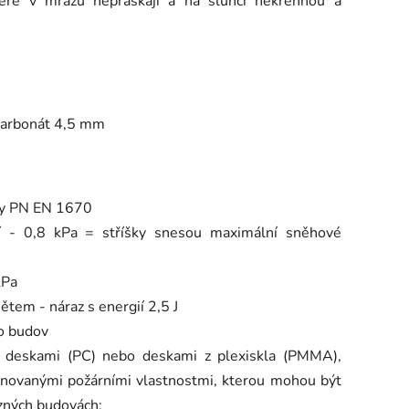
které v mrazu nepraskají a na slunci nekřehnou a
karbonát 4,5 mm
rmy PN EN 1670
ní - 0,8 kPa = stříšky snesou maximální sněhové
kPa
tem - náraz s energií 2,5 J
do budov
i deskami (PC) nebo deskami z plexiskla (PMMA),
efinovanými požárními vlastnostmi, kterou mohou být
ůzných budovách: