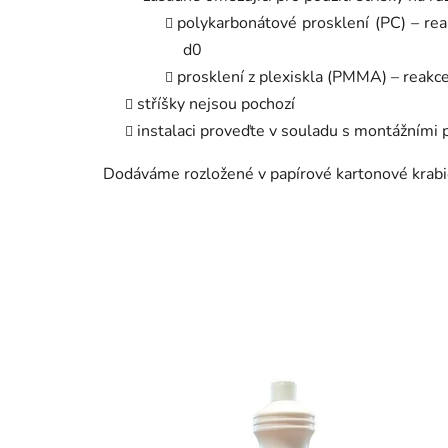
polykarbonátové prosklení (PC) – r
d0
prosklení z plexiskla (PMMA) – reak
stříšky nejsou pochozí
instalaci proveďte v souladu s montážními
Dodáváme rozložené v papírové kartonové krabi