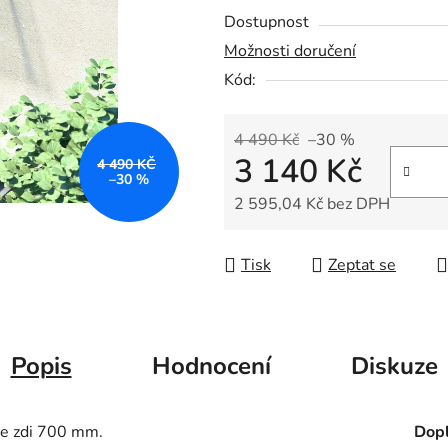
0,0
Dostupnost
z
Možnosti doručení
5
Kód:
hvězdiček.
4 490 Kč
–30 %
3 140 Kč
4 490 KČ
–30 %
2 595,04 Kč bez DPH
Měrná cena:
Tisk
Zeptat se
Popis
Hodnocení
Diskuze
ke zdi 700 mm.
Dopl