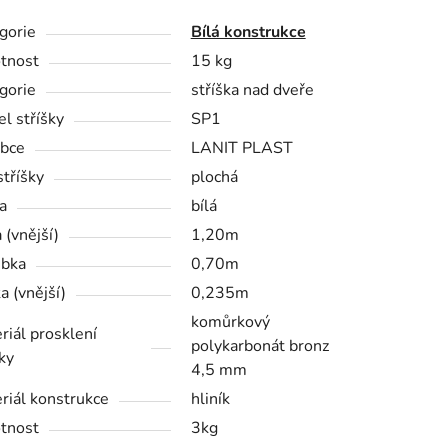
gorie
Bílá konstrukce
tnost
15 kg
gorie
stříška nad dveře
l stříšky
SP1
bce
LANIT PLAST
stříšky
plochá
a
bílá
 (vnější)
1,20m
bka
0,70m
a (vnější)
0,235m
komůrkový
riál prosklení
polykarbonát bronz
ky
4,5 mm
riál konstrukce
hliník
tnost
3kg