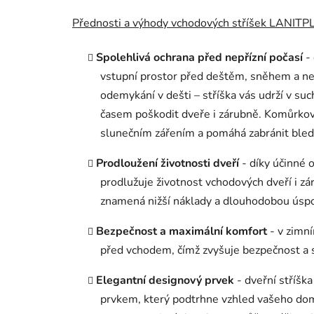
Přednosti a výhody vchodových stříšek LANITP
Spolehlivá ochrana před nepřízní počasí
-
vstupní prostor před deštěm, sněhem a ne
odemykání v dešti – stříška vás udrží v su
časem poškodit dveře i zárubně. Komůrkov
slunečním zářením a pomáhá zabránit bledn
Prodloužení životnosti dveří
- díky účinné 
prodlužuje životnost vchodových dveří i zá
znamená nižší náklady a dlouhodobou úsp
Bezpečnost a maximální komfort
- v zimn
před vchodem, čímž zvyšuje bezpečnost a sn
Elegantní designový prvek
- dveřní stříšk
prvkem, který podtrhne vzhled vašeho dom