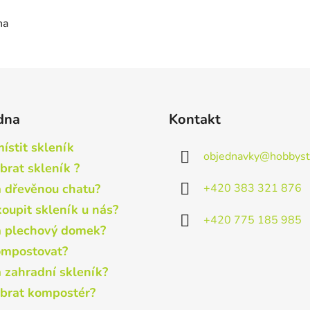
na
dna
Kontakt
ístit skleník
objednavky
@
hobbyst
brat skleník ?
+420 383 321 876
a dřevěnou chatu?
koupit skleník u nás?
+420 775 185 985
a plechový domek?
ompostovat?
a zahradní skleník?
ybrat kompostér?