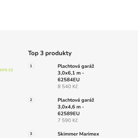
Top 3 produkty
Plachtová garáž
ore.cz
3,0x6,1 m -
62584EU
8 540 Kč
Plachtová garáž
3,0x4,6 m -
62589EU
7 590 Kč
Skimmer Marimex