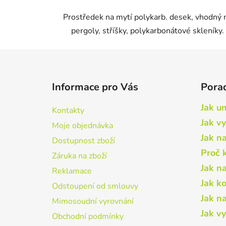
Prostředek na mytí polykarb. desek, vhodný 
pergoly, stříšky, polykarbonátové skleníky.
Z
á
Informace pro Vás
Pora
p
a
Jak um
Kontakty
t
Jak vy
Moje objednávka
í
Jak n
Dostupnost zboží
Proč 
Záruka na zboží
Jak n
Reklamace
Jak k
Odstoupení od smlouvy
Jak n
Mimosoudní vyrovnání
Jak v
Obchodní podmínky