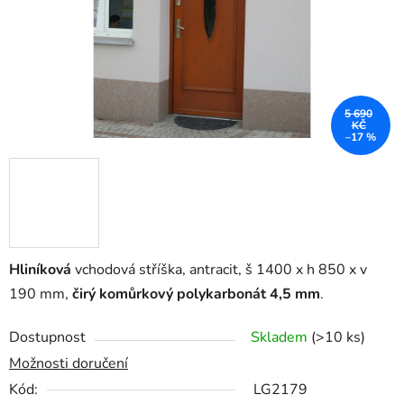
5 690
KČ
–17 %
Hliníková
vchodová stříška, antracit, š 1400 x h 850 x v
190 mm,
čirý komůrkový polykarbonát 4,5 mm
.
Dostupnost
Skladem
(>10 ks)
Možnosti doručení
Kód:
LG2179