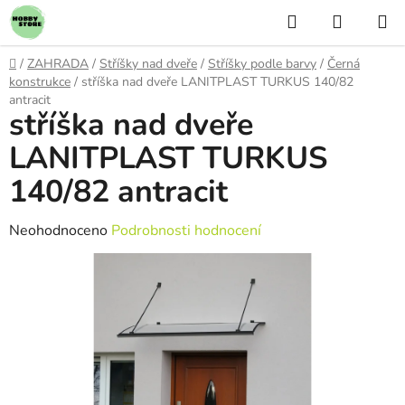
Přejít
Hledat
NÁKUP
na
KOŠÍK
obsah
Domů
/
ZAHRADA
/
Stříšky nad dveře
/
Stříšky podle barvy
/
Černá
konstrukce
/
stříška nad dveře LANITPLAST TURKUS 140/82
antracit
stříška nad dveře
LANITPLAST TURKUS
140/82 antracit
Průměrné
Neohodnoceno
Podrobnosti hodnocení
hodnocení
produktu
je
0,0
z
5
hvězdiček.