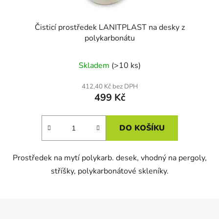
Čisticí prostředek LANITPLAST na desky z
polykarbonátu
Skladem
(>10 ks)
412,40 Kč bez DPH
499 Kč
DO KOŠÍKU
Prostředek na mytí polykarb. desek, vhodný na pergoly,
stříšky, polykarbonátové skleníky.
Z
á