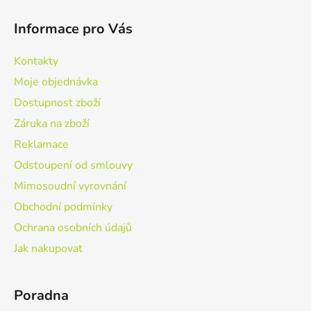
Z
á
Informace pro Vás
p
a
Kontakty
t
Moje objednávka
í
Dostupnost zboží
Záruka na zboží
Reklamace
Odstoupení od smlouvy
Mimosoudní vyrovnání
Obchodní podmínky
Ochrana osobních údajů
Jak nakupovat
Poradna