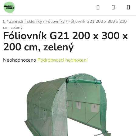
Přejít
Hledat
NÁKUP
na
KOŠÍK
obsah
Domů
/
Zahradní skleníky
/
Fóliovníky
/
Fóliovník G21 200 x 300 x 200
cm, zelený
Fóliovník G21 200 x 300 x
200 cm, zelený
Průměrné
Neohodnoceno
Podrobnosti hodnocení
hodnocení
produktu
je
0,0
z
5
hvězdiček.