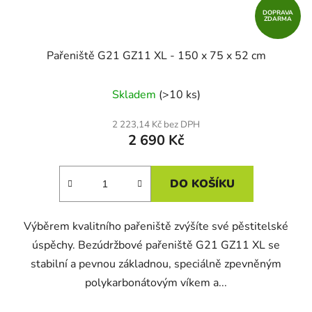
DOPRAVA
ZDARMA
Pařeniště G21 GZ11 XL - 150 x 75 x 52 cm
Skladem
(>10 ks)
2 223,14 Kč bez DPH
2 690 Kč
DO KOŠÍKU
Výběrem kvalitního pařeniště zvýšíte své pěstitelské
úspěchy. Bezúdržbové pařeniště G21 GZ11 XL se
stabilní a pevnou základnou, speciálně zpevněným
polykarbonátovým víkem a...