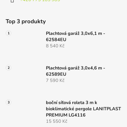
Top 3 produkty
Plachtová garáž 3,0x6,1 m -
62584EU
8 540 Kč
Plachtová garáž 3,0x4,6 m -
62589EU
7 590 Kč
boční síťová roleta 3 m k
bioklimatické pergole LANITPLAST
PREMIUM LG4116
15 550 Kč