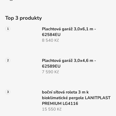
Top 3 produkty
Plachtová garáž 3,0x6,1 m -
62584EU
8 540 Kč
Plachtová garáž 3,0x4,6 m -
62589EU
7 590 Kč
boční síťová roleta 3 m k
bioklimatické pergole LANITPLAST
PREMIUM LG4116
15 550 Kč