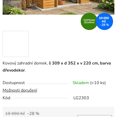
19 990
DOPRAVA
KČ
ZDARMA
–28 %
Kovový zahradní domek,
š 309 x d 352 x v 220 cm, barva
dřevodekor
.
Dostupnost
Skladem
(>10 ks)
Možnosti doručení
Kód:
LG2303
19 990 Kč
–28 %