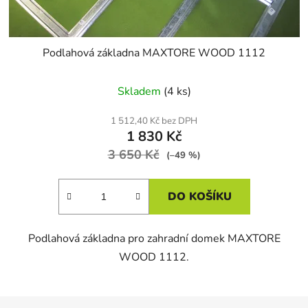
Podlahová základna MAXTORE WOOD 1112
Skladem
(4 ks)
1 512,40 Kč bez DPH
1 830 Kč
3 650 Kč
(–49 %)
DO KOŠÍKU
Podlahová základna pro zahradní domek MAXTORE
WOOD 1112.
Z