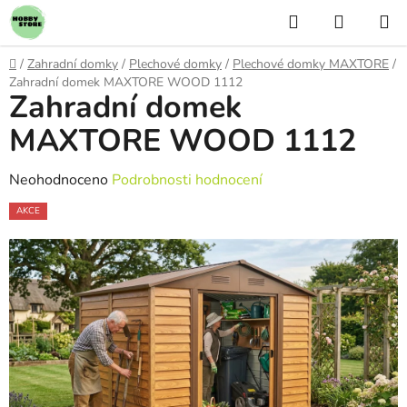
Přejít
Hledat
NÁKUP
na
KOŠÍK
obsah
Domů
/
Zahradní domky
/
Plechové domky
/
Plechové domky MAXTORE
/
Zahradní domek MAXTORE WOOD 1112
Zahradní domek
MAXTORE WOOD 1112
Průměrné
Neohodnoceno
Podrobnosti hodnocení
hodnocení
AKCE
produktu
je
0,0
z
5
hvězdiček.