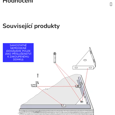
Hodnocení
Související produkty
SAMOSTATNĚ
NEPRODEJNÉ
(DODÁVÁME POUZE
JAKO PŘÍSLUŠENSTVÍ
K ZAKOUPENÉMU
DOMKU)