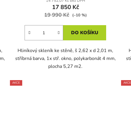
14 752,07 Kč bez DPH
17 850 Kč
19 990 Kč
(–10 %)
DO KOŠÍKU
m,
Hliníkový skleník ke stěně, š 2,62 x d 2,01 m,
H
mm,
stříbrná barva, 1x stř. okno, polykarbonát 4 mm,
st
plocha 5,27 m2.
AKCE
AKCE