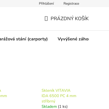
Přihlášení
Registrace
vy
Mimosoudní vyrovnání
Obchodní podmínky
Ochran
PRÁZDNÝ KOŠÍK
NÁKUPNÍ
KOŠÍK
arážová stání (carporty)
Vyvýšené záhony
Gri
A
Skleník VITAVIA
6 mm
IDA 6500 PC 4 mm
stříbrný
Skladem
(1 ks)