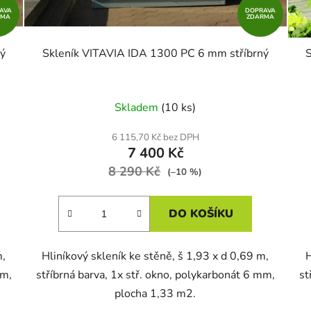
AVA
DOPRAVA
RMA
ZDARMA
ý
Skleník VITAVIA IDA 1300 PC 6 mm stříbrný
Skladem
(10 ks)
6 115,70 Kč bez DPH
7 400 Kč
8 290 Kč
(–10 %)
DO KOŠÍKU
m,
Hliníkový skleník ke stěně, š 1,93 x d 0,69 m,
H
mm,
stříbrná barva, 1x stř. okno, polykarbonát 6 mm,
st
plocha 1,33 m2.