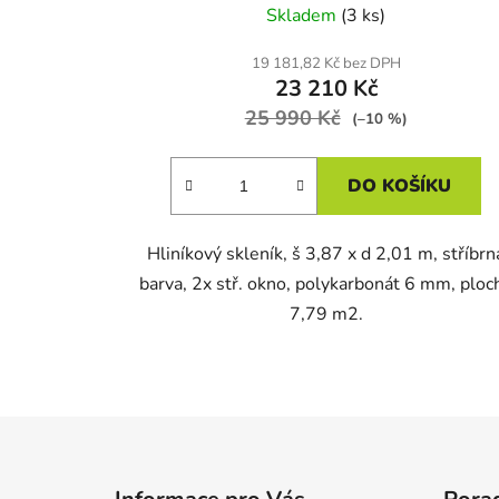
Skladem
(3 ks)
19 181,82 Kč bez DPH
23 210 Kč
25 990 Kč
(–10 %)
DO KOŠÍKU
Hliníkový skleník, š 3,87 x d 2,01 m, stříbrn
barva, 2x stř. okno, polykarbonát 6 mm, ploc
7,79 m2.
Z
á