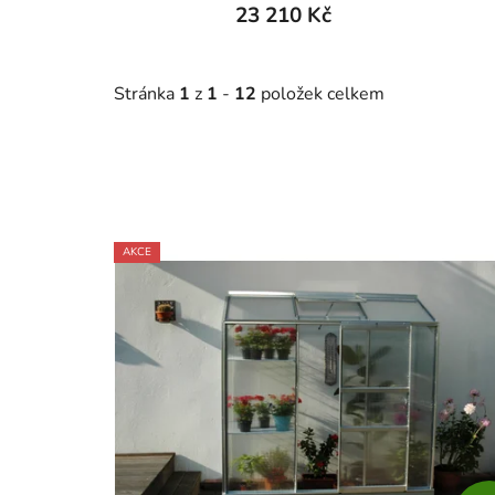
23 210 Kč
Stránka
1
z
1
-
12
položek celkem
V
AKCE
ý
p
i
s
p
r
o
d