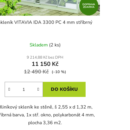
DOPRAVA
ZDARMA
Skleník VITAVIA IDA 3300 PC 4 mm stříbrný
Skladem
(2 ks)
9 214,88 Kč bez DPH
11 150 Kč
12 490 Kč
(–10 %)
DO KOŠÍKU
liníkový skleník ke stěně, š 2,55 x d 1,32 m,
říbrná barva, 1x stř. okno, polykarbonát 4 mm,
plocha 3,36 m2.