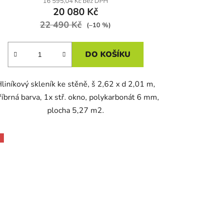
16 595,04 Kč bez DPH
20 080 Kč
22 490 Kč
(–10 %)
DO KOŠÍKU
liníkový skleník ke stěně, š 2,62 x d 2,01 m,
říbrná barva, 1x stř. okno, polykarbonát 6 mm,
plocha 5,27 m2.