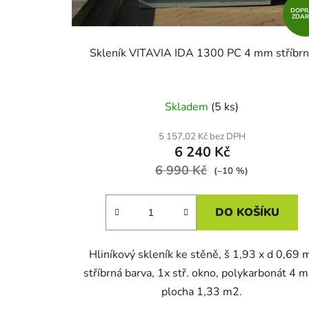
u
DOPR
k
ZDA
t
Skleník VITAVIA IDA 1300 PC 4 mm stříbrn
ů
Skladem
(5 ks)
5 157,02 Kč bez DPH
6 240 Kč
6 990 Kč
(–10 %)
DO KOŠÍKU
Hliníkový skleník ke stěně, š 1,93 x d 0,69 
stříbrná barva, 1x stř. okno, polykarbonát 4 
plocha 1,33 m2.