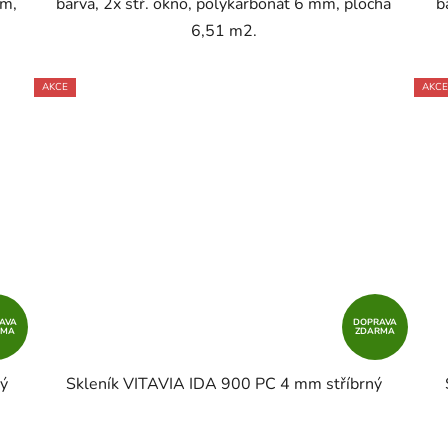
mm,
barva, 2x stř. okno, polykarbonát 6 mm, plocha
b
6,51 m2.
AKCE
AKCE
AVA
DOPRAVA
RMA
ZDARMA
ý
Skleník VITAVIA IDA 900 PC 4 mm stříbrný