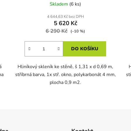
Skladem
(6 ks)
4 644,63 Kč bez DPH
5 620 Kč
6 290 Kč
(–10 %)
DO KOŠÍKU
á
Hliníkový skleník ke stěně, š 1,31 x d 0,69 m,
H
ha
stříbrná barva, 1x stř. okno, polykarbonát 4 mm,
st
plocha 0,9 m2.
O
v
l
á
d