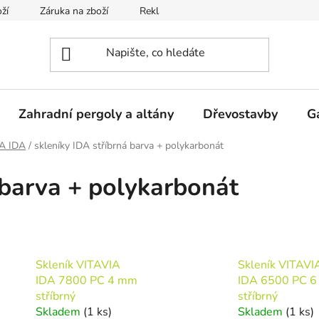
ží
Záruka na zboží
Reklamace
Odstoupení od smlou
Zahradní pergoly a altány
Dřevostavby
G
IA IDA
/
skleníky IDA stříbrná barva + polykarbonát
 barva + polykarbonát
Skleník VITAVIA
Skleník VITAVI
IDA 7800 PC 4 mm
IDA 6500 PC 
stříbrný
stříbrný
Skladem
(1 ks)
Skladem
(1 ks)