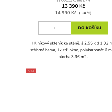
11 066,12 Kč bez DPH
13 390 Kč
14 990 Kč
(–10 %)
DO KOŠÍKU
Hliníkový skleník ke stěně, š 2,55 x d 1,32 
stříbrná barva, 1x stř. okno, polykarbonát 6 
plocha 3,36 m2.
AKCE