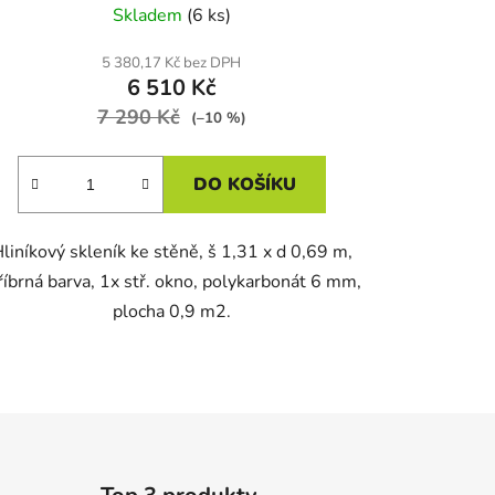
Skladem
(6 ks)
5 380,17 Kč bez DPH
6 510 Kč
7 290 Kč
(–10 %)
DO KOŠÍKU
liníkový skleník ke stěně, š 1,31 x d 0,69 m,
říbrná barva, 1x stř. okno, polykarbonát 6 mm,
plocha 0,9 m2.