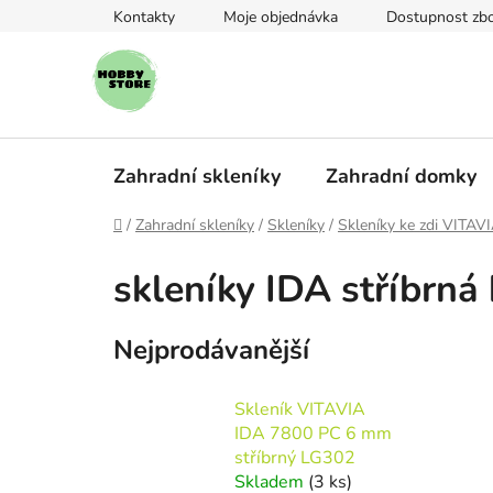
Přejít
Kontakty
Moje objednávka
Dostupnost zbo
na
obsah
Zahradní skleníky
Zahradní domky
Domů
/
Zahradní skleníky
/
Skleníky
/
Skleníky ke zdi VITAV
skleníky IDA stříbrná
Nejprodávanější
Skleník VITAVIA
IDA 7800 PC 6 mm
stříbrný LG302
Skladem
(3 ks)