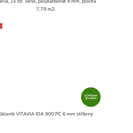
arva, 2x stř. okno, polykarbonát 4 mm, plocha
7,79 m2.
DOPRAVA
ZDARMA
Skleník VITAVIA IDA 900 PC 6 mm stříbrný