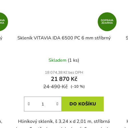
AVA
DOPRAVA
RMA
ZDARMA
ý
Skleník VITAVIA IDA 6500 PC 6 mm stříbrný
Skladem
(1 ks)
18 074,38 Kč bez DPH
21 870 Kč
24 490 Kč
(–10 %)
DO KOŠÍKU
m,
Hliníkový skleník, š 3,24 x d 2,01 m, stříbrná