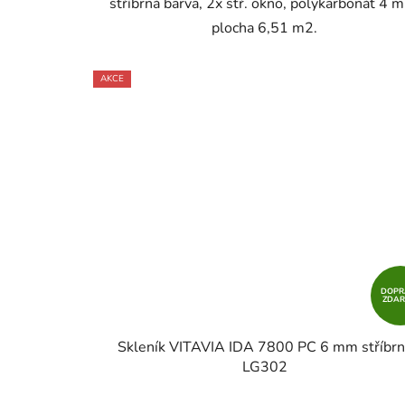
stříbrná barva, 2x stř. okno, polykarbonát 4 
plocha 6,51 m2.
AKCE
DOPR
ZDA
Skleník VITAVIA IDA 7800 PC 6 mm stříbrn
LG302