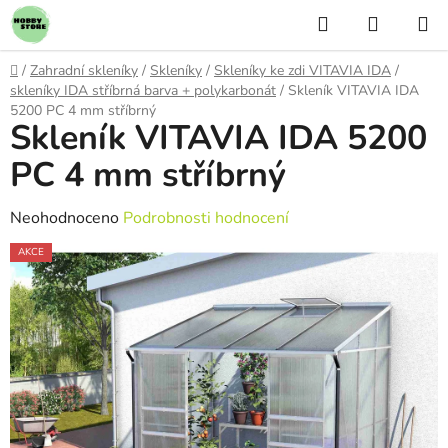
Přejít
Hledat
NÁKUP
na
KOŠÍK
obsah
Domů
/
Zahradní skleníky
/
Skleníky
/
Skleníky ke zdi VITAVIA IDA
/
skleníky IDA stříbrná barva + polykarbonát
/
Skleník VITAVIA IDA
5200 PC 4 mm stříbrný
Skleník VITAVIA IDA 5200
PC 4 mm stříbrný
Průměrné
Neohodnoceno
Podrobnosti hodnocení
hodnocení
AKCE
produktu
je
0,0
z
5
hvězdiček.