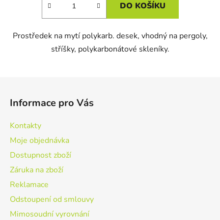
DO KOŠÍKU
Prostředek na mytí polykarb. desek, vhodný na pergoly,
stříšky, polykarbonátové skleníky.
Z
á
Informace pro Vás
p
a
Kontakty
t
Moje objednávka
í
Dostupnost zboží
Záruka na zboží
Reklamace
Odstoupení od smlouvy
Mimosoudní vyrovnání