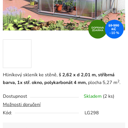
19 990
DOPRAVA
KČ
ZDARMA
–10 %
Hliníkový skleník ke stěně,
š 2,62 x d 2,01 m, stříbrná
2
barva, 1x stř. okno, polykarbonát 4 mm,
plocha 5,27 m
.
Dostupnost
Skladem
(2 ks)
Možnosti doručení
Kód:
LG298