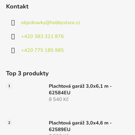
Kontakt
objednavky
@
hobbystore.cz
+420 383 321 876
+420 775 185 985
Top 3 produkty
Plachtová garáž 3,0x6,1 m -
62584EU
8 540 Kč
Plachtová garáž 3,0x4,6 m -
62589EU