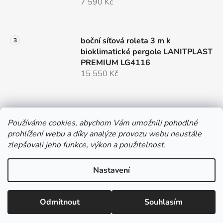
7 590 Kč
boční síťová roleta 3 m k
bioklimatické pergole LANITPLAST
PREMIUM LG4116
15 550 Kč
Používáme cookies, abychom Vám umožnili pohodlné
prohlížení webu a díky analýze provozu webu neustále
e-shop provozuje
zlepšovali jeho funkce, výkon a použitelnost.
Nastavení
Vytvořil Shoptet
Odmítnout
Souhlasím
Copyright 2026
Hobbystore.cz
. Všechna práva
vyhrazena.