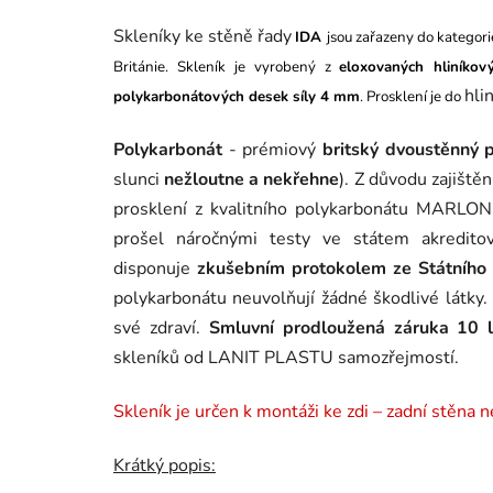
Skleníky ke stěně řady
IDA
jsou zařazeny do kategor
Británie.
Skleník je vyrobený z
eloxovaných hliníkový
hli
polykarbonátových desek síly 4 mm
.
Prosklení je do
Polykarbonát
- prémiový
britský dvoustěnný 
slunci
nežloutne a nekřehne
). Z důvodu zajiště
prosklení z kvalitního polykarbonátu MARLON 
prošel náročnými testy ve státem akreditov
disponuje
zkušebním protokolem ze Státního 
polykarbonátu neuvolňují žádné škodlivé látky
své zdraví.
Smluvní prodloužená záruka 10 l
skleníků od LANIT PLASTU samozřejmostí.
Skleník je určen k montáži ke zdi – zadní stěna 
Krátký popis: