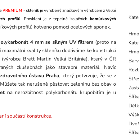
ie
PREMIUM
- skleník je vyrobený značkovým výrobcem z Velké
Kate
ch profilů
. Prosklení je z tepelně-izolačních
komůrkových
níkových profilů kotveno pomocí ocelových sponek.
Hmo
polykarbonát 4 mm se silným UV filtrem
(proto na
Kate
ní maximální kvality skleníku dodáváme ke konstrukci
Hmo
(výrobce Brett Martin Velká Británie), který v ČR
Barv
aných zkušebnách jako stavební materiál. Navíc
Rozt
zdravotního ústavu Praha
, který potvrzuje, že se z
Stře
. Můžete tak nerušeně pěstovat zeleninu bez obav o
Zast
et
na nerozbitnost polykarbonátu krupobitím je u
Šířka
Délk
Výšk
není součástí konstrukce.
Dve
Šířk