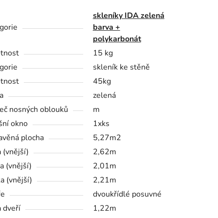
skleníky IDA zelená
gorie
barva +
polykarbonát
tnost
15 kg
gorie
skleník ke stěně
tnost
45kg
a
zelená
eč nosných oblouků
m
šní okno
1xks
avěná plocha
5,27m2
 (vnější)
2,62m
a (vnější)
2,01m
a (vnější)
2,21m
ře
dvoukřídlé posuvné
a dveří
1,22m