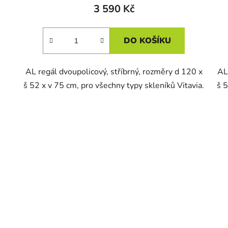
3 590 Kč
DO KOŠÍKU
AL regál dvoupolicový, stříbrný, rozměry d 120 x
AL
š 52 x v 75 cm, pro všechny typy skleníků Vitavia.
š 5