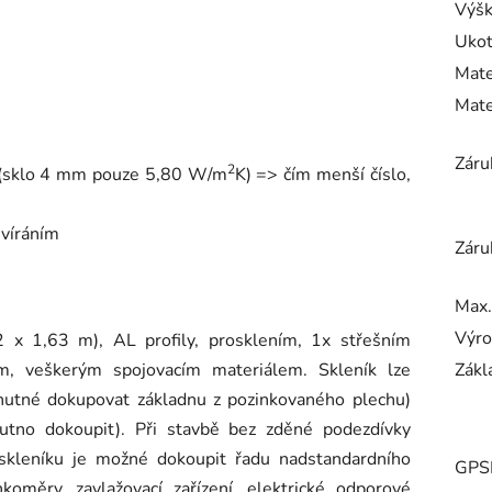
Výšk
Ukot
Mate
Mate
Záru
2
(sklo 4 mm pouze 5,80 W/m
K) => čím menší číslo,
evíráním
Záru
Max.
Výro
2 x 1,63 m), AL profily, prosklením, 1x střešním
m, veškerým spojovacím materiálem. Skleník lze
Zákl
nutné dokupovat základnu z pozinkovaného plechu)
utno dokoupit). Při stavbě bez zděné podezdívky
skleníku je možné dokoupit řadu nadstandardního
GPS
hkoměry, zavlažovací zařízení, elektrické odporové