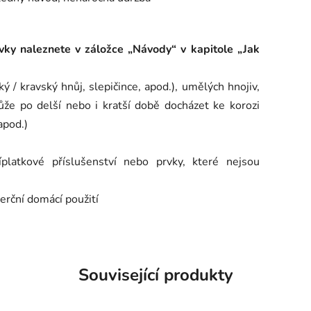
ky naleznete v záložce „Návody“ v kapitole „Jak
ý / kravský hnůj, slepičince, apod.), umělých hnojiv,
může po delší nebo i kratší době docházet ke korozi
apod.)
latkové příslušenství nebo prvky, které nejsou
erční domácí použití
Související produkty