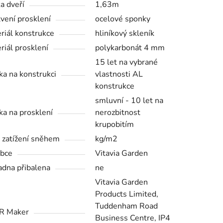
a dveří
1,63m
vení prosklení
ocelové sponky
riál konstrukce
hliníkový skleník
riál prosklení
polykarbonát 4 mm
15 let na vybrané
ka na konstrukci
vlastnosti AL
konstrukce
smluvní - 10 let na
ka na prosklení
nerozbitnost
krupobitím
 zatížení sněhem
kg/m2
bce
Vitavia Garden
adna přibalena
ne
Vitavia Garden
Products Limited,
Tuddenham Road
R Maker
Business Centre, IP4