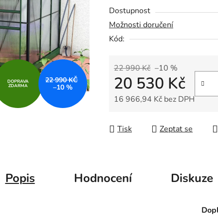
0,0
Dostupnost
z
Možnosti doručení
5
Kód:
hvězdiček.
22 990 Kč
–10 %
20 530 Kč
22 990 KČ
DOPRAVA
ZDARMA
–10 %
16 966,94 Kč bez DPH
Měrná cena:
Tisk
Zeptat se
Popis
Hodnocení
Diskuze
Dopl