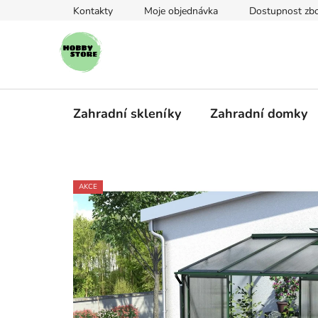
Přejít
Kontakty
Moje objednávka
Dostupnost zbo
na
obsah
Zahradní skleníky
Zahradní domky
AKCE