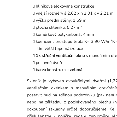
hliníková eloxovaná konstrukce
vnější rozměry š 2,62 x h 2,01 x v 2,21 m
výška přední stěny: 1,69 m
2
plocha skleníku: 5,27 m
komůrkový polykarbonát 4 mm
2
koeficient prostupu tepla K= 3,90 W/m
K 
tím větší tepelná izolace
1x střešní ventilační okno
s manuálním ot
posuvné dveře
barva konstrukce:
zelená
Skleník je vybaven dvoukřídlými dveřmi (1,2
ventilačním okénkem s manuálním otevírání
postavit buď na zděnou podezdívku (pak není 
nebo na základnu z pozinkovaného plechu (n
dokoupení základny určitě doporučujeme. Ke 
příslušenství - poličky, regály, teploměry, vl