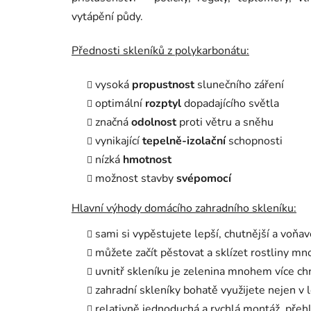
vytápění půdy.
Přednosti skleníků z polykarbonátu:
vysoká
propustnost
slunečního záření
optimální
rozptyl
dopadajícího světla
značná
odolnost
proti větru a sněhu
vynikající
tepelně-izolační
schopnosti
nízká
hmotnost
možnost stavby
svépomocí
Hlavní výhody domácího zahradního skleníku:
sami si vypěstujete lepší, chutnější a voňa
můžete začít pěstovat a sklízet rostliny m
uvnitř skleníku je zelenina mnohem více c
zahradní skleníky bohatě využijete nejen v l
relativně jednoduchá a rychlá montáž, pře