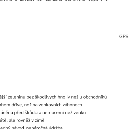
GPS
vější zeleninu bez škodlivých hnojiv než u obchodníků
nohem dříve, než na venkovních záhonech
hráněna před škůdci a nemocemi než venku
étě, ale rovněž v zimě
hledný návod, nenáročná údržba