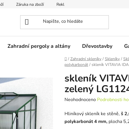
ží
Záruka na zboží
Reklamace
Odstoupení od smlou
Zahradní pergoly a altány
Dřevostavby
G
Domů
/
Zahradní skleníky
/
Skleníky
/
Skl
polykarbonát
/
skleník VITAVIA ID
skleník VITA
zelený LG112
Průměrné
Neohodnoceno
Podrobnosti ho
hodnocení
Hliníkový skleník ke stěně,
š 2
produktu
polykarbonát 4 mm,
plocha 5
je