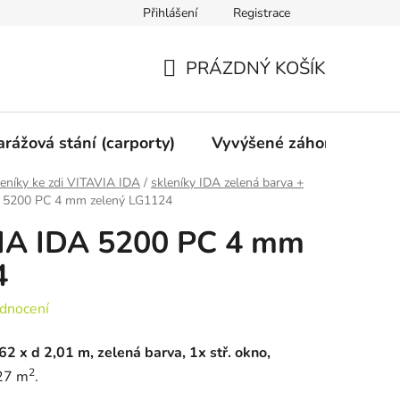
Přihlášení
Registrace
vy
Mimosoudní vyrovnání
Obchodní podmínky
Ochran
PRÁZDNÝ KOŠÍK
NÁKUPNÍ
KOŠÍK
arážová stání (carporty)
Vyvýšené záhony
Gri
eníky ke zdi VITAVIA IDA
/
skleníky IDA zelená barva +
A 5200 PC 4 mm zelený LG1124
VIA IDA 5200 PC 4 mm
4
dnocení
,62 x d 2,01 m, zelená barva, 1x stř. okno,
2
,27 m
.