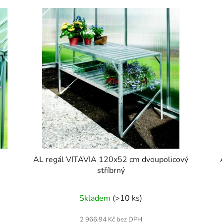
AL regál VITAVIA 120x52 cm dvoupolicový
stříbrný
Skladem
(>10 ks)
2 966,94 Kč bez DPH