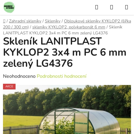
Přejít
Hledat
NÁKUP
na
KOŠÍK
obsah
Domů
/
Zahradní skleníky
/
Skleníky
/
Obloukové skleníky KYKLOP2 (šířka
200 / 300 cm)
/
skleníky KYKLOP2, polykarbonát 6 mm
/
Skleník
LANITPLAST KYKLOP2 3x4 m PC 6 mm zelený LG4376
Skleník LANITPLAST
KYKLOP2 3x4 m PC 6 mm
zelený LG4376
Průměrné
Neohodnoceno
Podrobnosti hodnocení
hodnocení
AKCE
produktu
je
0,0
z
5
hvězdiček.