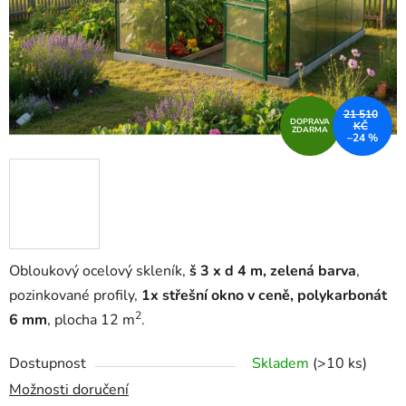
21 510
DOPRAVA
KČ
ZDARMA
–24 %
Obloukový ocelový skleník,
š 3 x d 4 m, zelená barva
,
pozinkované profily,
1x střešní okno v ceně, polykarbonát
2
6 mm
, plocha 12 m
.
Dostupnost
Skladem
(>10 ks)
Možnosti doručení