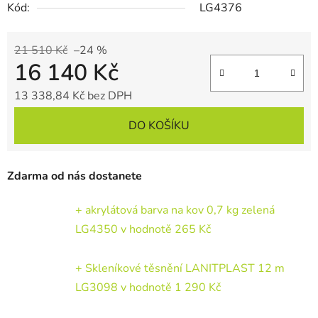
Kód:
LG4376
21 510 Kč
–24 %
16 140 Kč
13 338,84 Kč bez DPH
Měrná cena:
DO KOŠÍKU
Zdarma od nás dostanete
+ akrylátová barva na kov 0,7 kg zelená
LG4350
v hodnotě 265 Kč
+ Skleníkové těsnění LANITPLAST 12 m
LG3098
v hodnotě 1 290 Kč