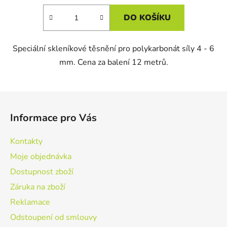
DO KOŠÍKU
Speciální skleníkové těsnění pro polykarbonát síly 4 - 6
mm. Cena za balení 12 metrů.
Z
á
Informace pro Vás
p
a
Kontakty
t
Moje objednávka
í
Dostupnost zboží
Záruka na zboží
Reklamace
Odstoupení od smlouvy