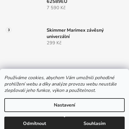
62589EU
7 590 Kč
Skimmer Marimex závěsný
univerzální
299 Kč
Používáme cookies, abychom Vám umožnili pohodlné
prohlížení webu a díky analýze provozu webu neustále
e-shop provozuje
zlepšovali jeho funkce, výkon a použitelnost.
Nastavení
Vytvořil Shoptet
Odmítnout
Souhlasím
Copyright 2026
Hobbystore.cz
. Všechna práva