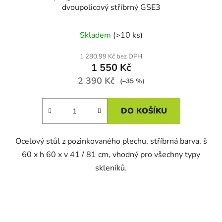
dvoupolicový stříbrný GSE3
Skladem
(>10 ks)
1 280,99 Kč bez DPH
1 550 Kč
2 390 Kč
(–35 %)
DO KOŠÍKU
Ocelový stůl z pozinkovaného plechu, stříbrná barva, š
60 x h 60 x v 41 / 81 cm, vhodný pro všechny typy
skleníků.