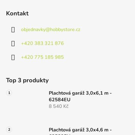
Kontakt
objednavky
@
hobbystore.cz
+420 383 321 876
+420 775 185 985
Top 3 produkty
Plachtová garáž 3,0x6,1 m -
62584EU
8 540 Kč
Plachtová garáž 3,0x4,6 m -