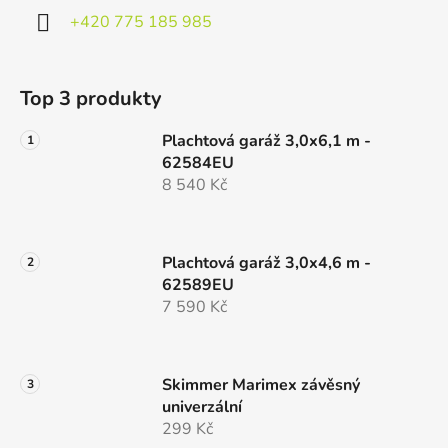
+420 775 185 985
Top 3 produkty
Plachtová garáž 3,0x6,1 m -
62584EU
8 540 Kč
Plachtová garáž 3,0x4,6 m -
62589EU
7 590 Kč
Skimmer Marimex závěsný
univerzální
299 Kč