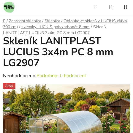
Přejít
Hledat
NÁKUP
na
KOŠÍK
obsah
Domů
/
Zahradní skleníky
/
Skleníky
/
Obloukové skleníky LUCIUS (šířka
300 cm)
/
skleníky LUCIUS polykarbonát 8 mm
/
Skleník
LANITPLAST LUCIUS 3x4m PC 8 mm LG2907
Skleník LANITPLAST
LUCIUS 3x4m PC 8 mm
LG2907
Průměrné
Neohodnoceno
Podrobnosti hodnocení
hodnocení
AKCE
produktu
je
0,0
z
5
hvězdiček.