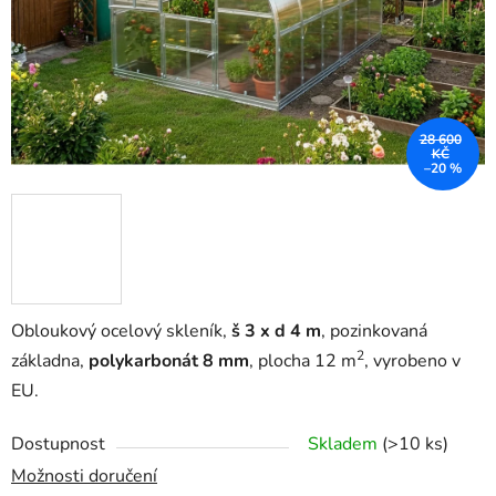
28 600
KČ
–20 %
Obloukový ocelový skleník,
š 3 x d 4 m
, pozinkovaná
2
základna,
polykarbonát 8 mm
, plocha 12 m
, vyrobeno v
EU.
Dostupnost
Skladem
(>10 ks)
Možnosti doručení