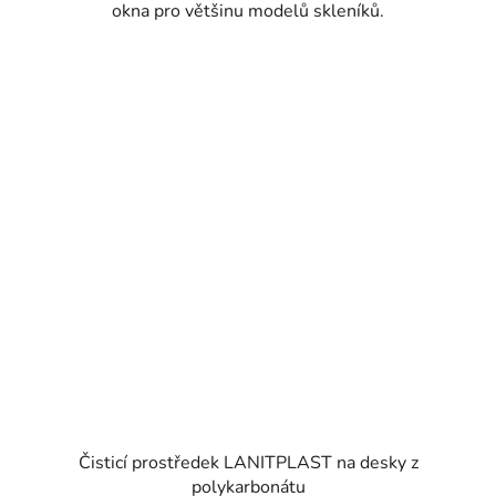
okna pro většinu modelů skleníků.
Čisticí prostředek LANITPLAST na desky z
polykarbonátu