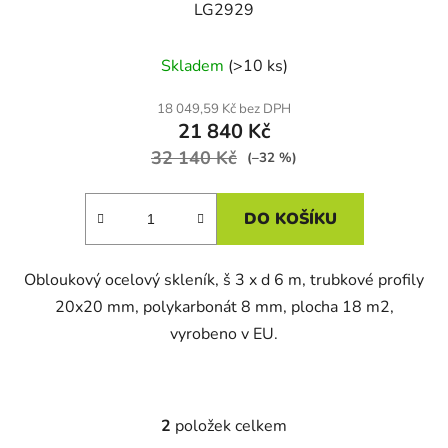
LG2929
Skladem
(>10 ks)
18 049,59 Kč bez DPH
21 840 Kč
32 140 Kč
(–32 %)
DO KOŠÍKU
Obloukový ocelový skleník, š 3 x d 6 m, trubkové profily
20x20 mm, polykarbonát 8 mm, plocha 18 m2,
vyrobeno v EU.
2
položek celkem
O