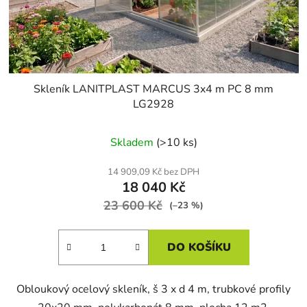
u
k
t
ů
Skleník LANITPLAST MARCUS 3x4 m PC 8 mm
LG2928
Skladem
(>10 ks)
14 909,09 Kč bez DPH
18 040 Kč
23 600 Kč
(–23 %)
DO KOŠÍKU
Obloukový ocelový skleník, š 3 x d 4 m, trubkové profily