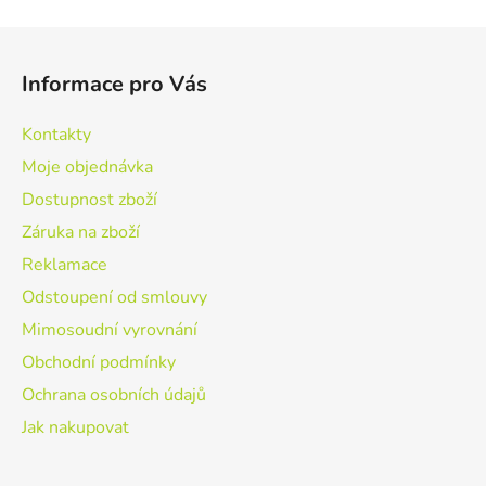
v
l
Z
á
á
d
Informace pro Vás
p
a
a
c
Kontakty
t
í
Moje objednávka
p
í
r
Dostupnost zboží
v
Záruka na zboží
k
Reklamace
y
v
Odstoupení od smlouvy
ý
Mimosoudní vyrovnání
p
Obchodní podmínky
i
s
Ochrana osobních údajů
u
Jak nakupovat