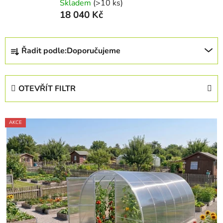
Skladem
(>10 ks)
18 040 Kč
Ř
Řadit podle:
Doporučujeme
a
z
e
OTEVŘÍT FILTR
n
í
V
p
AKCE
ý
r
p
o
i
d
s
u
p
k
r
t
o
ů
d