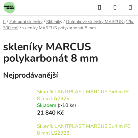
Přejít
Hledat
NÁKUP
na
KOŠÍK
obsah
Domů
/
Zahradní skleníky
/
Skleníky
/
Obloukové skleníky MARCUS (šířka
300 cm)
/
skleníky MARCUS polykarbonát 8 mm
skleníky MARCUS
polykarbonát 8 mm
Nejprodávanější
Skleník LANITPLAST MARCUS 3x6 m PC
8 mm LG2929
Skladem
(>10 ks)
21 840 Kč
Skleník LANITPLAST MARCUS 3x4 m PC
8 mm LG2928