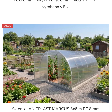
20x20 mm, polykarbonát 8 mm, plocha 12 m2,
vyrobeno v EU.
AKCE
Skleník LANITPLAST MARCUS 3x6 m PC 8 mm