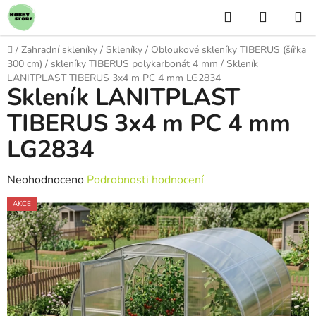
Přejít
Hledat
NÁKUP
na
KOŠÍK
obsah
Domů
/
Zahradní skleníky
/
Skleníky
/
Obloukové skleníky TIBERUS (šířka
300 cm)
/
skleníky TIBERUS polykarbonát 4 mm
/
Skleník
LANITPLAST TIBERUS 3x4 m PC 4 mm LG2834
Skleník LANITPLAST
TIBERUS 3x4 m PC 4 mm
LG2834
Průměrné
Neohodnoceno
Podrobnosti hodnocení
hodnocení
AKCE
produktu
je
0,0
z
5
hvězdiček.