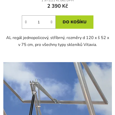
1 975,21 Kč bez DPH
2 390 Kč
DO KOŠÍKU
AL regál jednopolicový, stříbrný, rozměry d 120 x š 52 x
v 75 cm, pro všechny typy skleníků Vitavia.