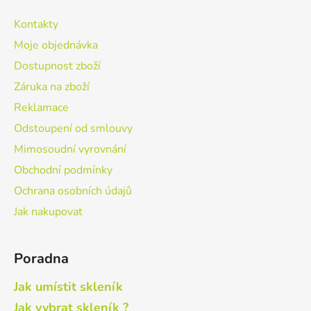
p
a
Kontakty
t
Moje objednávka
í
Dostupnost zboží
Záruka na zboží
Reklamace
Odstoupení od smlouvy
Mimosoudní vyrovnání
Obchodní podmínky
Ochrana osobních údajů
Jak nakupovat
Poradna
Jak umístit skleník
Jak vybrat skleník ?