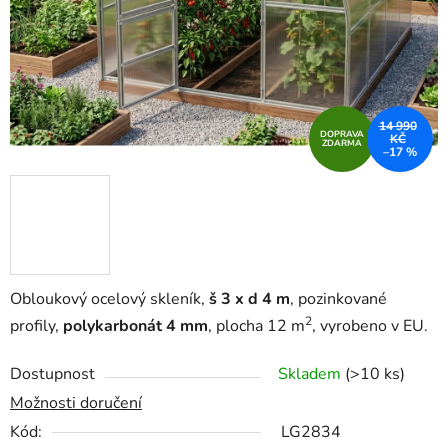
14 990
DOPRAVA
KČ
ZDARMA
–17 %
Obloukový ocelový skleník,
š 3 x d 4 m
, pozinkované
2
profily,
polykarbonát 4 mm
, plocha 12 m
, vyrobeno v EU.
Dostupnost
Skladem
(>10 ks)
Možnosti doručení
Kód:
LG2834