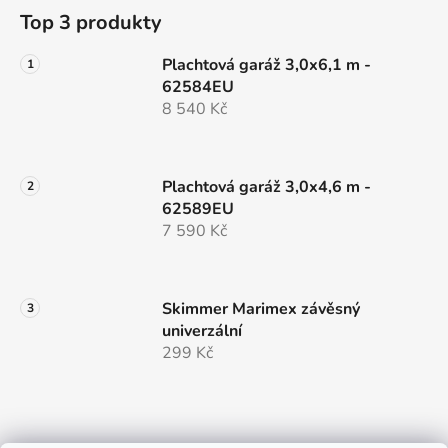
Top 3 produkty
Plachtová garáž 3,0x6,1 m -
62584EU
8 540 Kč
Plachtová garáž 3,0x4,6 m -
62589EU
7 590 Kč
Skimmer Marimex závěsný
univerzální
299 Kč