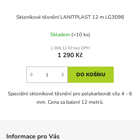
Skleníkové těsnění LANITPLAST 12 m LG3098
Skladem
(>10 ks)
1 066,12 Kč bez DPH
1 290 Kč
DO KOŠÍKU
Speciální skleníkové těsnění pro polykarbonát síly 4 - 6
mm. Cena za balení 12 metrů.
Z
á
Informace pro Vás