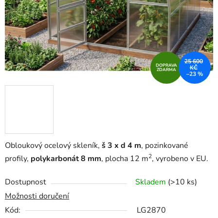
25 600
DOPRAVA
KČ
ZDARMA
–23 %
Obloukový ocelový skleník,
š 3 x d 4 m
, pozinkované
2
profily,
polykarbonát 8 mm
, plocha 12 m
, vyrobeno v EU.
Dostupnost
Skladem
(>10 ks)
Možnosti doručení
Kód:
LG2870