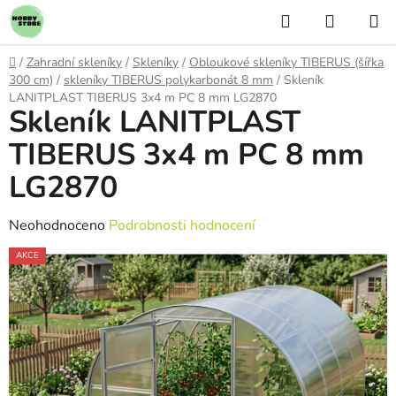
Přejít
Hledat
NÁKUP
na
KOŠÍK
obsah
Domů
/
Zahradní skleníky
/
Skleníky
/
Obloukové skleníky TIBERUS (šířka
300 cm)
/
skleníky TIBERUS polykarbonát 8 mm
/
Skleník
LANITPLAST TIBERUS 3x4 m PC 8 mm LG2870
Skleník LANITPLAST
TIBERUS 3x4 m PC 8 mm
LG2870
Průměrné
Neohodnoceno
Podrobnosti hodnocení
hodnocení
AKCE
produktu
je
0,0
z
5
hvězdiček.