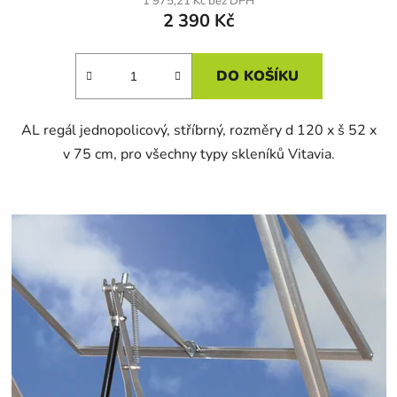
1 975,21 Kč bez DPH
2 390 Kč
DO KOŠÍKU
AL regál jednopolicový, stříbrný, rozměry d 120 x š 52 x
v 75 cm, pro všechny typy skleníků Vitavia.