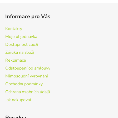
Z
á
Informace pro Vás
p
a
Kontakty
t
Moje objednávka
í
Dostupnost zboží
Záruka na zboží
Reklamace
Odstoupení od smlouvy
Mimosoudní vyrovnání
Obchodní podmínky
Ochrana osobních údajů
Jak nakupovat
Poradna