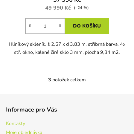
49 990 Kč
(–24 %)
DO KOŠÍKU
Hliníkový skleník, š 2,57 x d 3,83 m, stříbrná barva, 4x
stř. okno, kalené čiré sklo 3 mm, plocha 9,84 m2.
3
položek celkem
O
v
l
Z
á
á
d
Informace pro Vás
p
a
a
c
Kontakty
t
í
Moje objednávka