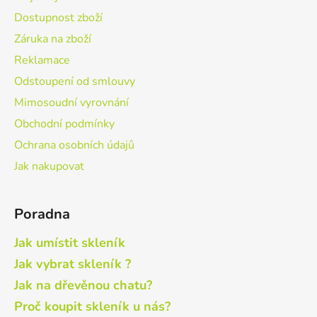
p
í
r
Dostupnost zboží
v
Záruka na zboží
k
Reklamace
y
v
Odstoupení od smlouvy
ý
Mimosoudní vyrovnání
p
Obchodní podmínky
i
s
Ochrana osobních údajů
u
Jak nakupovat
Poradna
Jak umístit skleník
Jak vybrat skleník ?
Jak na dřevěnou chatu?
Proč koupit skleník u nás?