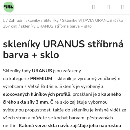
Přejít
Hledat
NÁKUP
na
KOŠÍK
obsah
Domů
/
Zahradní skleníky
/
Skleníky
/
Skleníky VITAVIA URANUS (šířka
257 cm)
/
skleníky URANUS stříbrná barva + sklo
skleníky URANUS stříbrná
barva + sklo
Skleníky řady
URANUS
jsou zařazeny
do kategorie
PREMIUM
- skleník je vyrobený značkovým
výrobcem z Velké Británie.
Skleník je vyrobený
z
eloxovaných hliníkových profilů
, prosklení je z
kaleného
čirého skla síly 3 mm
. Čiré sklo zajišťuje výbornou
světelnou propustnost, takže do skleníku je krásně vidět ze
všech stran a můžete se kochat barvami pěstovaných
rostlin.
Kalená verze skla navíc zajišťuje jeho naprostou