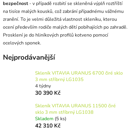
bezpečnost
-
v případě rozbití se skleněná výplň roztříští
na tisíce malých kousků, což zabrání případnému vážnému
zranění. To je velmi důležitá vlastnost skleníku, kterou
ocení především rodiče malých dětí pobíhajících po zahradě.
Prosklení je do hliníkových profilů kotveno pomocí
ocelových sponek.
Nejprodávanější
Skleník VITAVIA URANUS 6700 čiré sklo
3 mm stříbrný LG1035
4 týdny
30 390 Kč
Skleník VITAVIA URANUS 11500 čiré
sklo 3 mm stříbrný LG1038
Skladem
(5 ks)
42 310 Kč