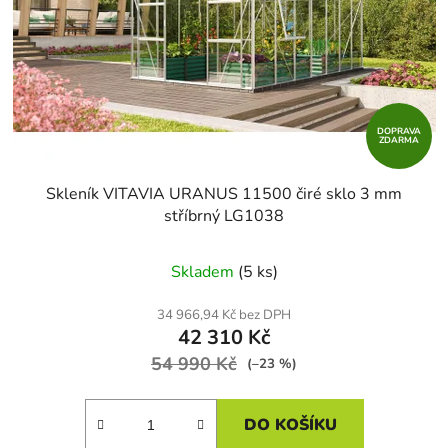
r
t
o
ů
d
u
k
t
DOPRAVA
ZDARMA
ů
Skleník VITAVIA URANUS 11500 čiré sklo 3 mm
stříbrný LG1038
Skladem
(5 ks)
34 966,94 Kč bez DPH
42 310 Kč
54 990 Kč
(–23 %)
DO KOŠÍKU