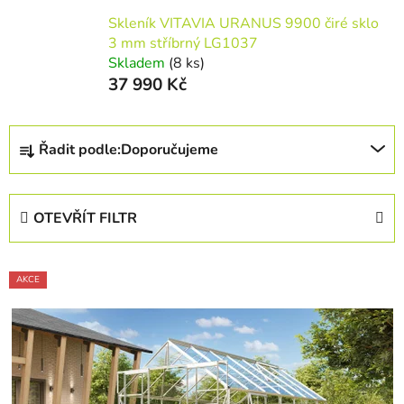
Skleník VITAVIA URANUS 9900 čiré sklo
3 mm stříbrný LG1037
Skladem
(8 ks)
37 990 Kč
Ř
Řadit podle:
Doporučujeme
a
z
e
OTEVŘÍT FILTR
n
í
V
p
AKCE
ý
r
p
o
i
d
s
u
p
k