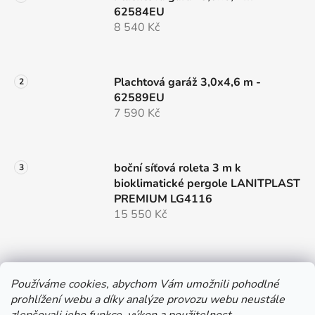
62584EU
8 540 Kč
Plachtová garáž 3,0x4,6 m -
62589EU
7 590 Kč
boční síťová roleta 3 m k
bioklimatické pergole LANITPLAST
PREMIUM LG4116
15 550 Kč
Používáme cookies, abychom Vám umožnili pohodlné
prohlížení webu a díky analýze provozu webu neustále
e-shop provozuje