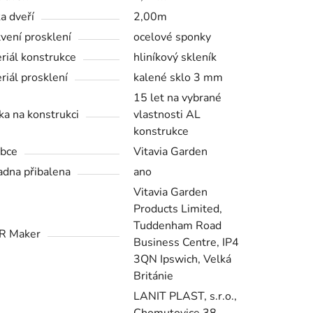
a dveří
2,00m
vení prosklení
ocelové sponky
riál konstrukce
hliníkový skleník
riál prosklení
kalené sklo 3 mm
15 let na vybrané
ka na konstrukci
vlastnosti AL
konstrukce
bce
Vitavia Garden
adna přibalena
ano
Vitavia Garden
Products Limited,
Tuddenham Road
R Maker
Business Centre, IP4
3QN Ipswich, Velká
Británie
LANIT PLAST, s.r.o.,