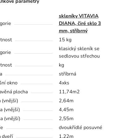
ňkové parametry
skleníky VITAVIA
gorie
DIANA, čiré sklo 3
mm, stříbrný
tnost
15 kg
klasický skleník se
gorie
sedlovou střechou
tnost
kg
a
stříbrná
šní okno
4xks
avěná plocha
11,74m2
 (vnější)
2,64m
a (vnější)
4,45m
a (vnější)
2,55m
ře
dvoukřídlé posuvné
a dveří
1,22m