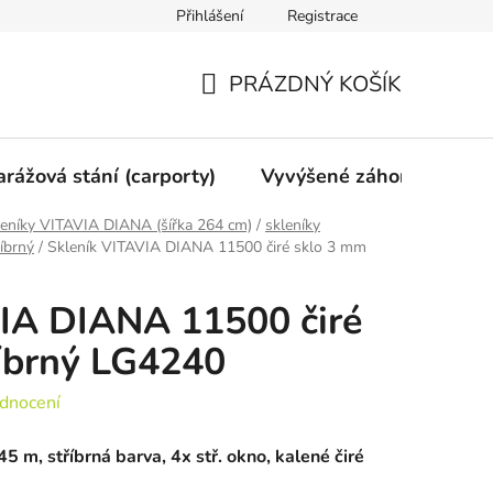
Přihlášení
Registrace
vy
Mimosoudní vyrovnání
Obchodní podmínky
Ochran
PRÁZDNÝ KOŠÍK
NÁKUPNÍ
KOŠÍK
arážová stání (carporty)
Vyvýšené záhony
Gri
leníky VITAVIA DIANA (šířka 264 cm)
/
skleníky
íbrný
/
Skleník VITAVIA DIANA 11500 čiré sklo 3 mm
VIA DIANA 11500 čiré
íbrný LG4240
dnocení
45 m, stříbrná barva, 4x stř. okno, kalené čiré