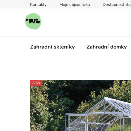
Přejít
Kontakty
Moje objednávka
Dostupnost zbo
na
obsah
Zahradní skleníky
Zahradní domky
AKCE