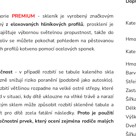
Dopl
gorie
PREMIUM
- skleník je vyrobený značkovým
Kate
ený
z eloxovaných hliníkových profilů
, prosklení je
zajišťuje výbornou světelnou propustnost, takže do
Hmo
ykoliv se můžete pokochat pohledem na pěstovanou
ých profilů kotveno pomocí ocelových sponek.
Kate
Hmo
ečnost
- v případě rozbití se tabule kaleného skla
Barv
zně snižují riziko poranění (podobně jako autosklo).
Stře
zbití většinou rozpadne na velké ostré střepy, které
Zast
v situaci, kdy dítě uklouzne na vlhké trávě a narazí
Šířka
ckým sklem může způsobit rozbití skleněné tabule a
Délk
 pro dítě zcela fatální následky.
Proto je použití
Výšk
ečnostní prvek, který ocení zejména rodiče malých
Dve
Šířk