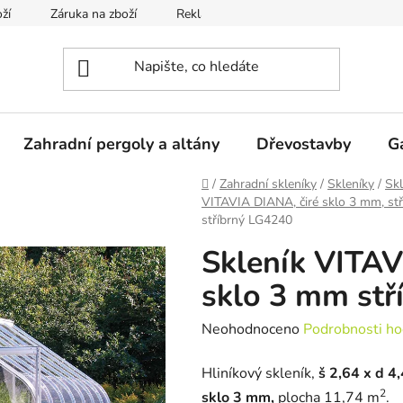
ží
Záruka na zboží
Reklamace
Odstoupení od smlou
Zahradní pergoly a altány
Dřevostavby
G
Domů
/
Zahradní skleníky
/
Skleníky
/
Sk
VITAVIA DIANA, čiré sklo 3 mm, stř
stříbrný LG4240
Skleník VITA
sklo 3 mm stř
Průměrné
Neohodnoceno
Podrobnosti ho
hodnocení
Hliníkový skleník,
š 2,64 x d 4,
produktu
2
sklo 3 mm,
plocha 11,74 m
.
je