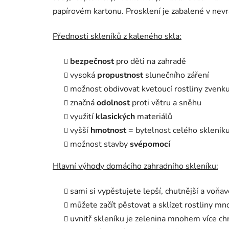
papírovém kartonu. Prosklení je zabalené v nev
Přednosti skleníků z kaleného skla:
bezpečnost
pro děti na zahradě
vysoká
propustnost
slunečního záření
možnost obdivovat kvetoucí rostliny zvenk
značná
odolnost
proti větru a sněhu
využití
klasických
materiálů
vyšší
hmotnost
= bytelnost celého skleník
možnost stavby
svépomocí
Hlavní výhody domácího zahradního skleníku:
sami si vypěstujete lepší, chutnější a voňa
můžete začít pěstovat a sklízet rostliny m
uvnitř skleníku je zelenina mnohem více c