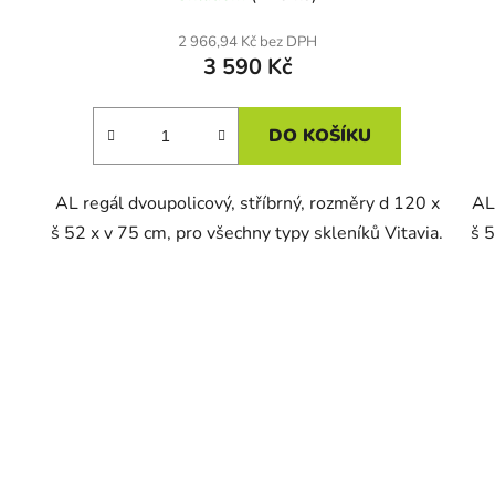
2 966,94 Kč bez DPH
3 590 Kč
DO KOŠÍKU
AL regál dvoupolicový, stříbrný, rozměry d 120 x
AL
š 52 x v 75 cm, pro všechny typy skleníků Vitavia.
š 5