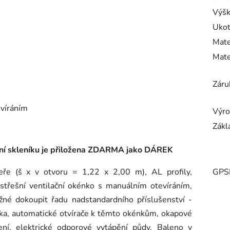
Výšk
Ukot
Mate
Mate
Záru
evíráním
Výro
Zákl
ení skleníku je přiložena ZDARMA jako DÁREK
ře (š x v otvoru = 1,22 x 2,00 m), AL profily,
GPS
 střešní ventilační okénko s manuálním otevíráním,
žné dokoupit řadu nadstandardního příslušenství -
kénka, automatické otvírače k těmto okénkům, okapové
zení, elektrické odporové vytápění půdy.
Baleno v