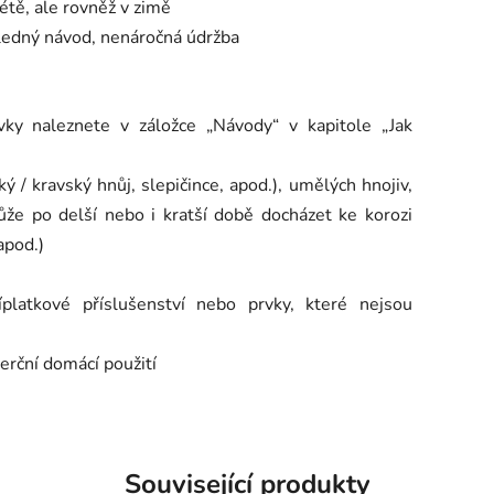
étě, ale rovněž v zimě
hledný návod, nenáročná údržba
ky naleznete v záložce „Návody“ v kapitole „Jak
ý / kravský hnůj, slepičince, apod.), umělých hnojiv,
může po delší nebo i kratší době docházet ke korozi
apod.)
latkové příslušenství nebo prvky, které nejsou
erční domácí použití
Související produkty