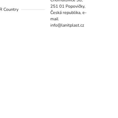
Chomutovice 38,
251 01 Popovičky,
R Country
Česká republika, e-
mail
info@lanitplast.cz