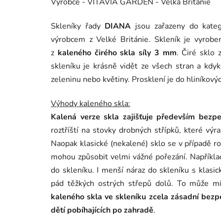
Výrobce - VITAVIA GARDEN - Velká Británie
Skleníky řady
DIANA
jsou zařazeny do kate
výrobcem z Velké Británie. Skleník je vyrob
z
kaleného čirého skla síly 3 mm
. Čiré sklo 
skleníku je krásně vidět ze všech stran a kd
zeleninu nebo květiny. Prosklení je do hliníkov
Výhody kaleného skla:
Kalená verze skla zajišťuje především bezp
roztříští na stovky drobných střípků, které výra
Naopak klasické (nekalené) sklo se v případě ro
mohou způsobit velmi vážné pořezání. Například 
do skleníku. I menší náraz do skleníku s klasi
pád těžkých ostrých střepů dolů. To může mít
kaleného skla ve skleníku zcela zásadní bezp
dětí pobíhajících po zahradě
.