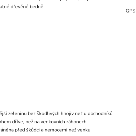
ratné dřevěné bedně.
GPS
u
u
vější zeleninu bez škodlivých hnojiv než u obchodníků
nohem dříve, než na venkovních záhonech
hráněna před škůdci a nemocemi než venku