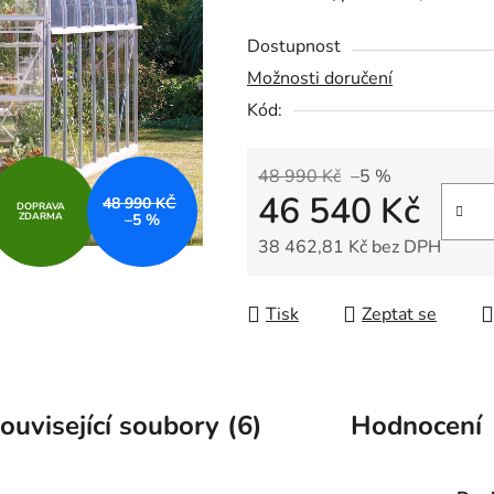
0,0
Dostupnost
z
Možnosti doručení
5
Kód:
hvězdiček.
48 990 Kč
–5 %
46 540 Kč
48 990 KČ
DOPRAVA
ZDARMA
–5 %
38 462,81 Kč bez DPH
Měrná cena:
Tisk
Zeptat se
ouvisející soubory (6)
Hodnocení