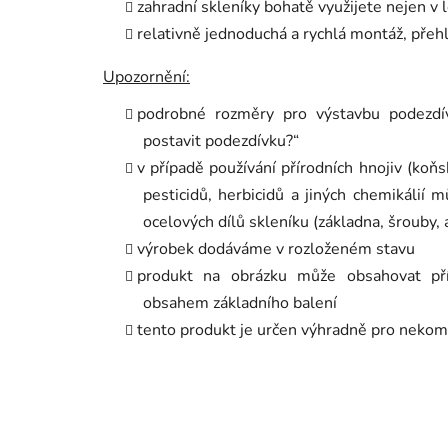
zahradní skleníky bohatě využijete nejen v l
relativně jednoduchá a rychlá montáž, pře
Upozornění:
podrobné rozměry pro výstavbu podezdív
postavit podezdívku?“
v případě používání přírodních hnojiv (koňsk
pesticidů, herbicidů a jiných chemikálií 
ocelových dílů skleníku (základna, šrouby, 
výrobek dodáváme v rozloženém stavu
produkt na obrázku může obsahovat příp
obsahem základního balení
tento produkt je určen výhradně pro nekom