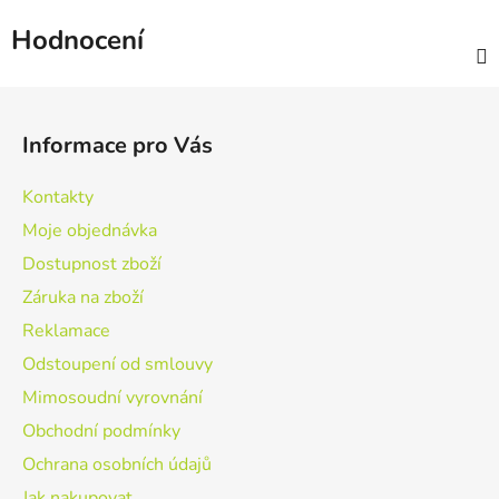
Hodnocení
Z
á
Informace pro Vás
p
a
Kontakty
t
Moje objednávka
í
Dostupnost zboží
Záruka na zboží
Reklamace
Odstoupení od smlouvy
Mimosoudní vyrovnání
Obchodní podmínky
Ochrana osobních údajů
Jak nakupovat