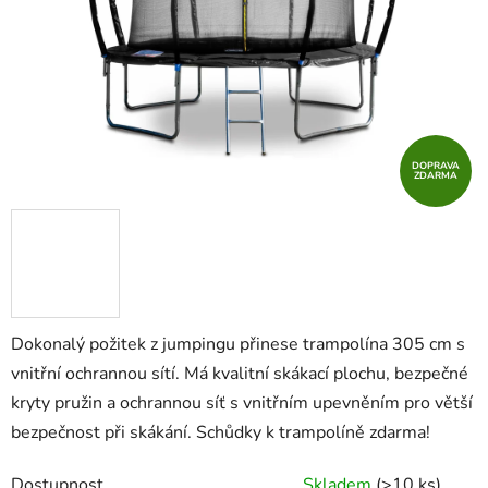
hvězdiček.
DOPRAVA
ZDARMA
Dokonalý požitek z jumpingu přinese trampolína 305 cm s
vnitřní ochrannou sítí. Má kvalitní skákací plochu, bezpečné
kryty pružin a ochrannou síť s vnitřním upevněním pro větší
bezpečnost při skákání. Schůdky k trampolíně zdarma!
Dostupnost
Skladem
(>10 ks)