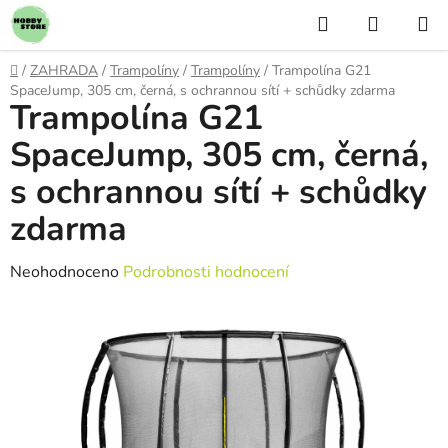
Přejít
Hledat
NÁKUP
na
KOŠÍK
obsah
Domů
/
ZAHRADA
/
Trampolíny
/
Trampolíny
/
Trampolína G21
SpaceJump, 305 cm, černá, s ochrannou sítí + schůdky zdarma
Trampolína G21
SpaceJump, 305 cm, černá,
s ochrannou sítí + schůdky
zdarma
Průměrné
Neohodnoceno
Podrobnosti hodnocení
hodnocení
produktu
je
0,0
z
5