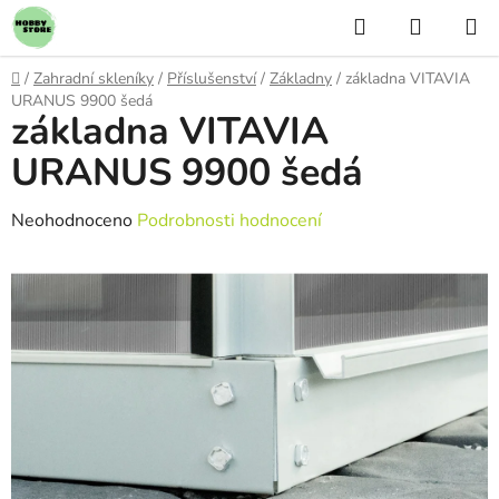
Přejít
Hledat
NÁKUP
na
KOŠÍK
obsah
Domů
/
Zahradní skleníky
/
Příslušenství
/
Základny
/
základna VITAVIA
URANUS 9900 šedá
základna VITAVIA
URANUS 9900 šedá
Průměrné
Neohodnoceno
Podrobnosti hodnocení
hodnocení
produktu
je
0,0
z
5
hvězdiček.