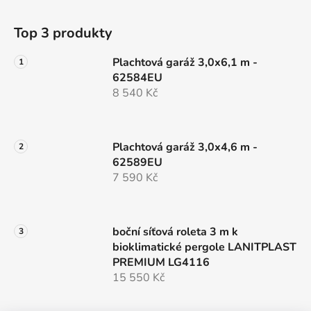
Top 3 produkty
Plachtová garáž 3,0x6,1 m -
62584EU
8 540 Kč
Plachtová garáž 3,0x4,6 m -
62589EU
7 590 Kč
boční síťová roleta 3 m k
bioklimatické pergole LANITPLAST
PREMIUM LG4116
15 550 Kč