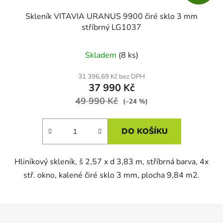
Skleník VITAVIA URANUS 9900 čiré sklo 3 mm
stříbrný LG1037
Skladem
(8 ks)
31 396,69 Kč bez DPH
37 990 Kč
49 990 Kč
(–24 %)
DO KOŠÍKU
Hliníkový skleník, š 2,57 x d 3,83 m, stříbrná barva, 4x
stř. okno, kalené čiré sklo 3 mm, plocha 9,84 m2.
Z
á