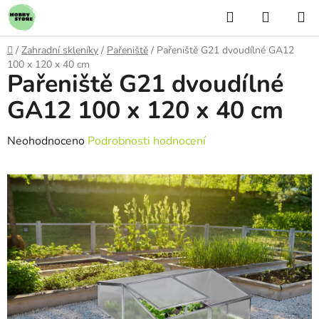
Přejít
Hledat
NÁKUP
na
KOŠÍK
obsah
Domů
/
Zahradní skleníky
/
Pařeniště
/
Pařeniště G21 dvoudílné GA12
100 x 120 x 40 cm
Pařeniště G21 dvoudílné
GA12 100 x 120 x 40 cm
Průměrné
Neohodnoceno
Podrobnosti hodnocení
hodnocení
produktu
je
0,0
z
5
hvězdiček.