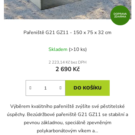
DOPRAVA
ZDARMA
Pařeniště G21 GZ11 - 150 x 75 x 32 cm
Skladem
(>10 ks)
2 223,14 Kč bez DPH
2 690 Kč
DO KOŠÍKU
Výběrem kvalitního pařeniště zvýšíte své pěstitelské
úspěchy. Bezúdržbové pařeniště G21 GZ11 se stabilní a
pevnou základnou, speciálně zpevněným
polykarbonátovým víkem a...